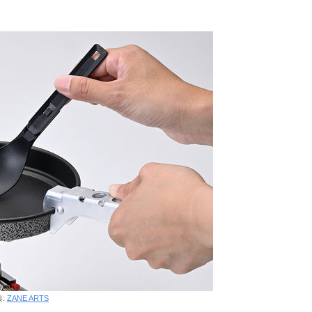
。
典:
ZANE ARTS