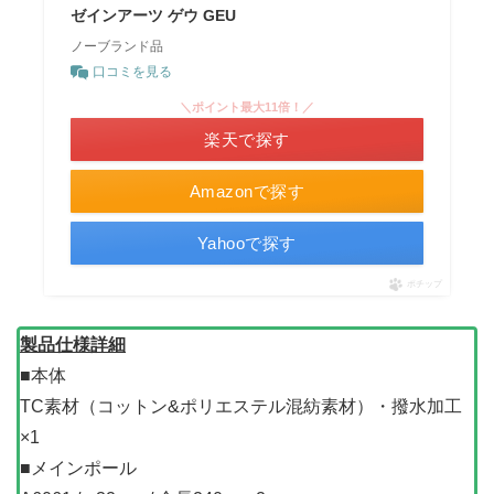
ゼインアーツ ゲウ GEU
ノーブランド品
口コミを見る
＼ポイント最大11倍！／
楽天で探す
Amazonで探す
Yahooで探す
ポチップ
製品仕様詳細
■本体
TC素材（コットン&ポリエステル混紡素材）・撥水加工
×1
■メインポール