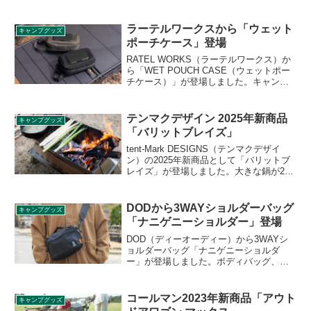
「スクエア真空ハイブリッドコンテナ」
ですが、一転して2024年の4月に再度正式
に販売されることがアナウンスされまし
ラーテルワークスから「ウェット
キャンプグッズ
た。詳細をレビューします。
ポーチケース」登場
RATEL WORKS（ラーテルワークス）か
ら「WET POUCH CASE（ウェットポー
チケース）」が登場しました。キャンプ
やピクニック、公園遊びやちょっとした
お出かけ時にウェットティッシュやおし
りふきを、見た目を損なわず快適に持ち
テンマクデザイン 2025年新商品
キャンプグッズ
運べるポーチです。詳細をレビューしま
「バリットブレイズ」
す。
tent-Mark DESIGNS（テンマクデザイ
ン）の2025年新商品として「バリットブ
レイズ」が登場しました。大きな鍋が2つ
並べられ、長い薪が入れやすい長方形の
炉を有した焚火台で、ベースプレートが
灰受けを兼ね、熱から地面を傷めない構
DODから3WAYショルダーバッグ
キャンプグッズ
造となっています。詳細をレビューしま
「ナニゲニーショルダー」登場
す。
DOD（ディーオーディー）から3WAYシ
ョルダーバッグ「ナニゲニーショルダ
ー」が登場しました。ボディバッグ、シ
ョルダーバッグ、ポーチや吊り下げバッ
グとしても使える3WAY仕様のバッグで、
キャンプから日常まで、幅広く使える万
コールマン2023年新商品「アウト
キャンプグッズ
能性が特徴です。詳細をレビューしま