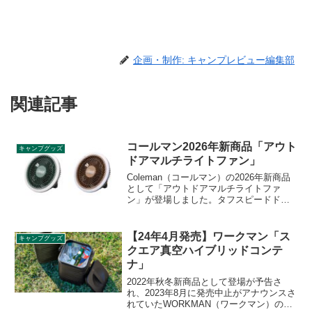
企画・制作: キャンプレビュー編集部
関連記事
コールマン2026年新商品「アウト
キャンプグッズ
ドアマルチライトファン」
Coleman（コールマン）の2026年新商品
として「アウトドアマルチライトファ
ン」が登場しました。タフスピードドー
ムなど対応テントに取り付ければ、より
涼しく快適な空間を作ることができるマ
ルチライトファンで、吊り下げや卓上で
【24年4月発売】ワークマン「ス
キャンプグッズ
も使うことができます。詳細をレビュー
クエア真空ハイブリッドコンテ
します。
ナ」
2022年秋冬新商品として登場が予告さ
れ、2023年8月に発売中止がアナウンスさ
れていたWORKMAN（ワークマン）の