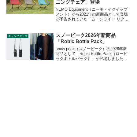
ニングチェア」登場
NEMO Equipment（ニーモ・イクイップ
メント）から2021年の新商品として登場
が予告されていた「ムーンライト リクラ
イニングチェア」が2021年9月22日から販
売開始されます。好みに合わせてシート
の角度調整が可能です。詳細をレビュー
スノーピーク2026年新商品
キャンプグッズ
します。
「Robic Bottle Pack」
snow peak（スノーピーク）の2026年新
商品として「Robic Bottle Pack（ロービ
ックボトルパック）」が登場しました。
丈夫で破れにくいロービック生地を使用
した、ショルダー付きのボトルキャリア
で、日常使いからフェスや外出時まで、
気軽に持ち運べる仕様です。詳細をレビ
ューします。