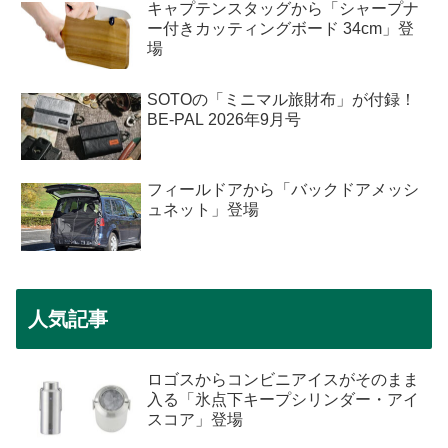
キャプテンスタッグから「シャープナ
ー付きカッティングボード 34cm」登
場
SOTOの「ミニマル旅財布」が付録！
BE-PAL 2026年9月号
フィールドアから「バックドアメッシ
ュネット」登場
人気記事
ロゴスからコンビニアイスがそのまま
入る「氷点下キープシリンダー・アイ
スコア」登場