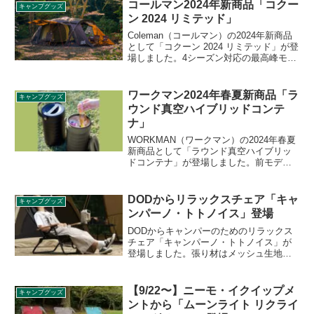
頭をしっかり支え、快適な寝心地を提供
コールマン2024年新商品「コクー
キャンプグッズ
します。詳細をレビューします。
ン 2024 リミテッド」
Coleman（コールマン）の2024年新商品
として「コクーン 2024 リミテッド」が登
場しました。4シーズン対応の最高峰モデ
ル「コクーンⅢ」の限定カラーバージョ
ンで、圧倒的な存在感を放つMASTERブ
ラウンのスペシャルモデルです。詳細を
ワークマン2024年春夏新商品「ラ
キャンプグッズ
レビューします。
ウンド真空ハイブリッドコンテ
ナ」
WORKMAN（ワークマン）の2024年春夏
新商品として「ラウンド真空ハイブリッ
ドコンテナ」が登場しました。前モデル
「真空ハイブリッドコンテナL」からの型
番変更モデルで、ブラックとダークブラ
ウンの2色展開となります。詳細をレビュ
DODからリラックスチェア「キャ
キャンプグッズ
ーします。
ンパーノ・トトノイス」登場
DODからキャンパーのためのリラックス
チェア「キャンパーノ・トトノイス」が
登場しました。張り材はメッシュ生地で
通気性がよく、汗でベタつきません。肘
掛けを前後にスライドすることで、4段階
のリクライニング調整ができます。詳細
【9/22〜】ニーモ・イクイップメ
キャンプグッズ
をレビューします。
ントから「ムーンライト リクライ