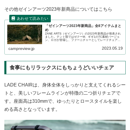
その他ゼインアーツ2023年新商品についてはこちら
「ゼインアーツ2023年新商品」全8アイテムまと
め
ZANE ARTS（ゼインアーツ）の2023年新商品が発表され
ました。テント類ではゼクーM、ギギ1のTC素材バージョ
ン、ロガが登場し、ファーニチャーとしてレードチェア、
トードテーブル、コズテーブルが登場します。詳細をレビ
ューします。
2023.05.19
campreview.jp
食事にもリラックスにもちょうどいいチェア
LADE CHAIRは、身体全体をしっかりと支えてくれるシー
トと、美しいフレームラインが特徴の二つ折りチェアで
す。座面高は310mmで、ゆったりとロースタイルを楽し
める高さとなっています。