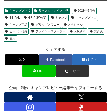
キャンプグッズ
焚き火台・ナイフ・斧
2023年5月号
BE-PAL
GRIP SWANY
キャンプ
キャンプグッズ
キャンプ用品
グリップスワニー
スペシャル
ビーパル付録
ファイヤースターター
火吹き棒
焚き火
着火
シェアする
X
Facebook
はてブ
LINE
コピー
企画・制作: キャンプレビュー編集部をフォローする