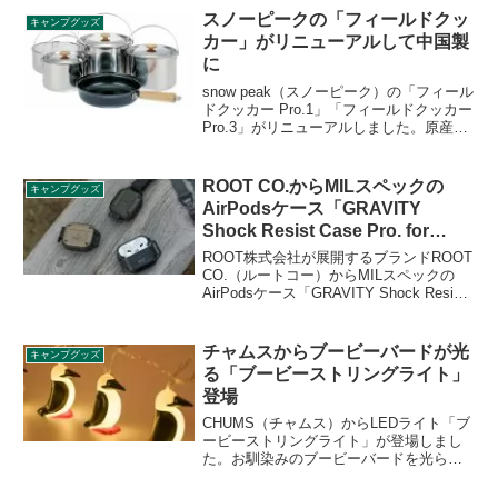
しています。詳細をレビューします。
スノーピークの「フィールドクッ
キャンプグッズ
カー」がリニューアルして中国製
に
snow peak（スノーピーク）の「フィール
ドクッカー Pro.1」「フィールドクッカー
Pro.3」がリニューアルしました。原産
国、サイズ、材質、パッケージ、収納ケ
ース、ポットの底面が変更になっており
ます。これまでの日本製から中国製に変
ROOT CO.からMILスペックの
キャンプグッズ
更されました。詳細をレビューします。
AirPodsケース「GRAVITY
Shock Resist Case Pro. for
AirPods/AirPods Pro」登場
ROOT株式会社が展開するブランドROOT
CO.（ルートコー）からMILスペックの
AirPodsケース「GRAVITY Shock Resist
Case Pro. for AirPods/AirPods Pro」が登
場しました。アウトドアのタフな環境で
も安心してAirPodsを持ち歩くことができ
チャムスからブービーバードが光
キャンプグッズ
ます。詳細をレビューします。
る「ブービーストリングライト」
登場
CHUMS（チャムス）からLEDライト「ブ
ービーストリングライト」が登場しまし
た。お馴染みのブービーバードを光らせ
ることができるストリングライトで、テ
ントやタープの飾り付けにも使えます。