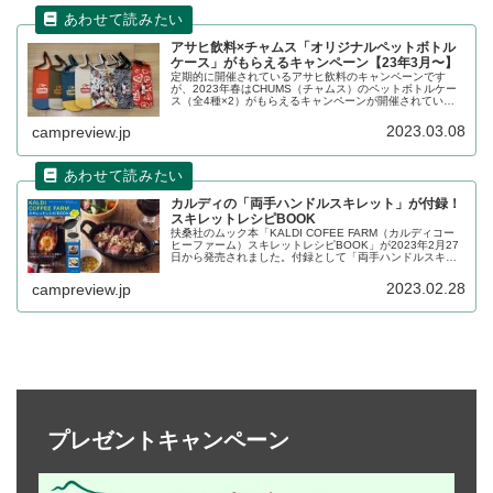
アサヒ飲料×チャムス「オリジナルペットボトル
ケース」がもらえるキャンペーン【23年3月〜】
定期的に開催されているアサヒ飲料のキャンペーンです
が、2023年春はCHUMS（チャムス）のペットボトルケー
ス（全4種×2）がもらえるキャンペーンが開催されていま
す。アサヒ飲料の無糖茶ならびに水カテゴリーのペットボ
トル製品4本購入で1つもらえます。詳細をレビューしま
2023.03.08
campreview.jp
す。
カルディの「両手ハンドルスキレット」が付録！
スキレットレシピBOOK
扶桑社のムック本「KALDI COFEE FARM（カルディコー
ヒーファーム）スキレットレシピBOOK」が2023年2月27
日から発売されました。付録として「両手ハンドルスキレ
ット」がついており、レシピを見ながらスキレット料理が
楽しめます。詳細をレビューします。
2023.02.28
campreview.jp
プレゼントキャンペーン