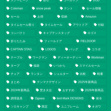
スノーピーク
割引
コールマン
DOD
Coleman
snow peak
テント
セール情報
セール
お得
収納
Amazon
タイムセール祭り
タイムセール
アウトドア
付録
コンパクト
キャプテンスタッグ
ロゴス
折りたたみ
フィールドア
FIELDOOR
CAPTAIN STAG
LOGOS
バッグ
コラボ
テーブル
ワークマン
ディーオーディー
Workman
タープ
福袋
いつから
スマイルセール
チェア
ランタン
シェルター
比較
軽量
まとめ
テンマクデザイン
2025年新商品
2024年新商品
焚き火台
おすすめ
2026年新商品
調理器具
Ogawa
tent-Mark DESIGNS
保冷
ソロキャンプ
限定
ユニフレーム
オガワ