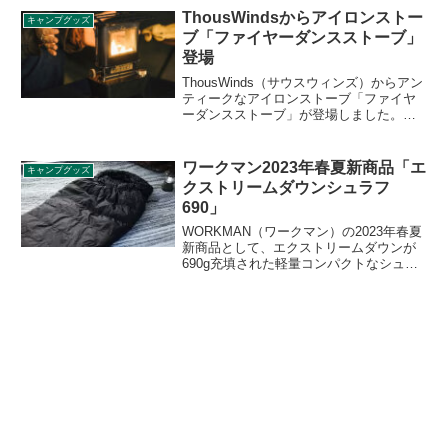
詳細をレビューします。
ThousWindsからアイロンストー
キャンプグッズ
ブ「ファイヤーダンスストーブ」
登場
ThousWinds（サウスウィンズ）からアン
ティークなアイロンストーブ「ファイヤ
ーダンスストーブ」が登場しました。コ
ンパクトなボディにもかかわらず、「暖
房」「調理」「光源」とマルチに活躍す
る冬キャンプに活躍するアイテムです。
ワークマン2023年春夏新商品「エ
キャンプグッズ
詳細をレビューします。
クストリームダウンシュラフ
690」
WORKMAN（ワークマン）の2023年春夏
新商品として、エクストリームダウンが
690g充填された軽量コンパクトなシュラ
フ「エクストリームダウンシュラフ690」
が登場します。2023年4月中旬頃発売予定
です。詳細をレビューします。