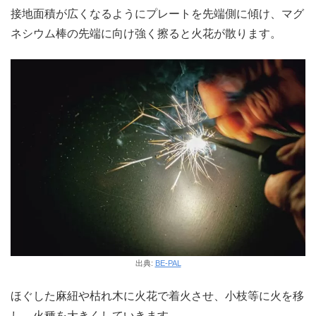
接地面積が広くなるようにプレートを先端側に傾け、マグ
ネシウム棒の先端に向け強く擦ると火花が散ります。
出典:
BE-PAL
ほぐした麻紐や枯れ木に火花で着火させ、小枝等に火を移
し、火種を大きくしていきます。