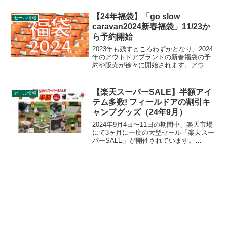
円セットと、60,000円相当のグッズ8点が
入った33,000円セットの2セットが販売さ
【24年福袋】「go slow
セール情報
れます。詳細をレビューします。
caravan2024新春福袋」11/23か
ら予約開始
2023年も残すところわずかとなり、2024
年のアウトドアブランドの新春福袋の予
約や販売が徐々に開始されます。アウト
ドアブランド「go slow caravan（ゴース
ローキャラバン）」の2024新春福袋の予
約が2023年11月23日から始まっていま
【楽天スーパーSALE】半額アイ
セール情報
す。詳細をレビューします。
テム多数! フィールドアの割引キ
ャンプグッズ（24年9月）
2024年9月4日〜11日の期間中、楽天市場
にて3ヶ月に一度の大型セール「楽天スー
パーSALE」が開催されています。
FIELDOOR（フィールドア）の割引対象
となっている製品、販売価格などを一覧
化します。詳細をレビューします。