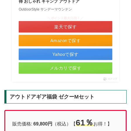
得 おしゃれ キャンプ アウトドア
OutdoorStyle サンデーマウンテン
＼ポイント最大11倍！／
楽天で探す
Amazonで探す
Yahooで探す
メルカリで探す
ポチップ
アウトドアギア福袋 ゼクーMセット
61％
販売価格:
69,800
円
（税込）【
お得！】