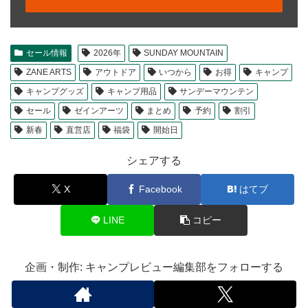
セール情報
2026年
SUNDAY MOUNTAIN
ZANE ARTS
アウトドア
いつから
お得
キャンプ
キャンプグッズ
キャンプ用品
サンデーマウンテン
セール
ゼインアーツ
まとめ
予約
割引
新春
直営店
福袋
開始日
シェアする
X
Facebook
はてブ
LINE
コピー
企画・制作: キャンプレビュー編集部をフォローする