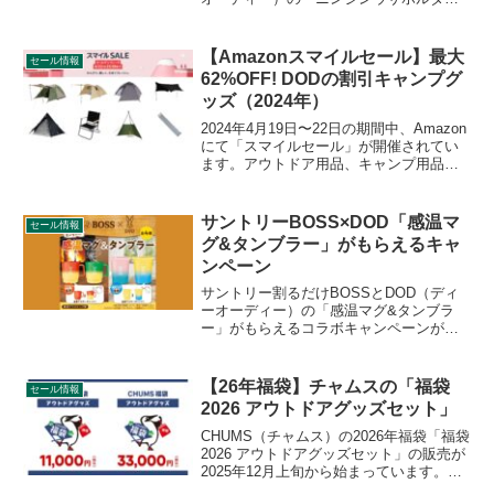
ー」がもらえるコラボキャンペーンが
2026年6月8日より量販店各店で開催され
ています。キャンペーン期間、対象商
【Amazonスマイルセール】最大
セール情報
品、購入可能店舗など、詳細をレビュー
62%OFF! DODの割引キャンプグ
します。
ッズ（2024年）
2024年4月19日〜22日の期間中、Amazon
にて「スマイルセール」が開催されてい
ます。アウトドア用品、キャンプ用品も
セールの対象となっており、DOD（ディ
ーオーディー）のキャンプグッズもお得
に購入できます。詳細をレビューしま
サントリーBOSS×DOD「感温マ
セール情報
す。
グ&タンブラー」がもらえるキャ
ンペーン
サントリー割るだけBOSSとDOD（ディ
ーオーディー）の「感温マグ&タンブラ
ー」がもらえるコラボキャンペーンが
2023年10月17日より全国の量販店、スー
パー等で開催されています。中に入れる
飲み物の温度で色が変わります。キャン
【26年福袋】チャムスの「福袋
セール情報
ペーン期間、対象商品、購入可能店舗な
2026 アウトドアグッズセット」
ど、詳細をレビューします。
CHUMS（チャムス）の2026年福袋「福袋
2026 アウトドアグッズセット」の販売が
2025年12月上旬から始まっています。
20,000円相当のグッズ7点が入った11,000