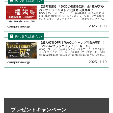
【26年福袋】「DODの福袋2026」全4種がアル
ペンオンラインストアで販売→販売終了
DOD（ディーオーディー）の「福袋2026」の予約販売が
2025年11月21日からアルペンオンラインストアで開始さ
れています。「スタートセット」、「満足キャンプセッ
ト」、「コンパクトセット」、「アパレル・バッグセッ
ト」の4種がお得に購入できます。詳細をレビューします。
2025.11.08
campreview.jp
【最大67%OFF!】WAQのキャンプ用品が割引！
「2025年ブラックフライデーセール」
WAQ（ワック）の公式オンラインストアにて「2025年ブ
ラックフライデーセール」が開催されています。セール期
間は2025年11月7日12:00〜11月17日11:59となってお
り、WAQではお馴染みのテントやタープ、LEDランタンな
どが最大67%割り引かれています。詳細をレビューしま
2025.11.10
campreview.jp
す。
プレゼントキャンペーン