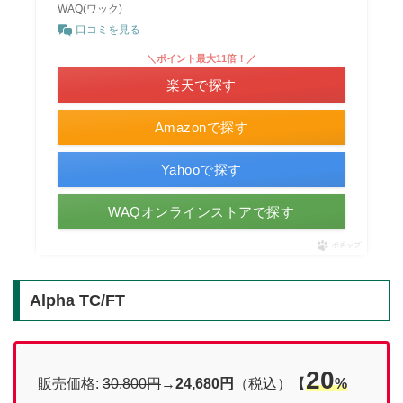
WAQ(ワック)
口コミを見る
＼ポイント最大11倍！／
楽天で探す
Amazonで探す
Yahooで探す
WAQオンラインストアで探す
ポチップ
Alpha TC/FT
20
販売価格:
30,800円
→
24,680円
（税込）【
%