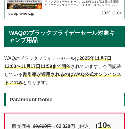
ラックフライデー）セール。2025年は11月28日の金曜日
がブラックフライデーとなりますが、様々なショップにお
いて前後日程でセールが行われます。ブラックフライデー
セールでお得に購入できるキャンプグッズをまとめます。
2025.11.04
campreview.jp
WAQのブラックフライデーセール対象キ
ャンプ用品
WAQのブラックフライデーセールは
2025年11月7日
12:00〜11月17日11:59まで開催
されています。今回記載
している
割引率が適用されるのはWAQ公式オンラインス
トアのみ
となります。
Paramount Dome
10
販売価格:
69,800円
→
62,820円
（税込）【
%