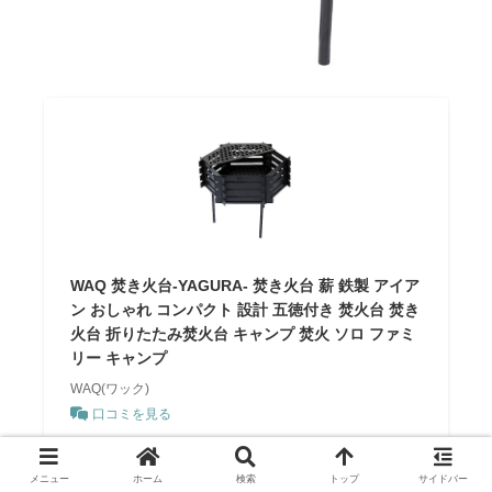
WAQ 焚き火台-YAGURA- 焚き火台 薪 鉄製 アイア
ン おしゃれ コンパクト 設計 五徳付き 焚火台 焚き
火台 折りたたみ焚火台 キャンプ 焚火 ソロ ファミ
リー キャンプ
WAQ(ワック)
口コミを見る
＼ポイント最大11倍！／
楽天で探す
メニュー
ホーム
検索
トップ
サイドバー