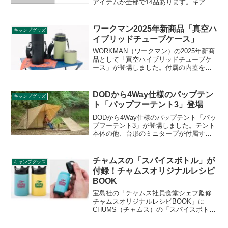
アイテムが全部で14品あります。ギアコ
ンテナ、トートバッグ、サコッシュなど
の収納用品から、ホットサンドメーカ
ー、タンブラーなどのキッチン用品まで
ワークマン2025年新商品「真空ハ
キャンプグッズ
様々なラインナップです。詳細をレビュ
イブリッドチューブケース」
ーします。
WORKMAN（ワークマン）の2025年新商
品として「真空ハイブリッドチューブケ
ース」が登場しました。付属の内蓋を使
用することでペットボトルや500ml缶をい
つでも飲み頃キープできるケースです。
取り外し可能なショルダーストラップも
DODから4Way仕様のパップテン
キャンプグッズ
付属します。詳細をレビューします。
ト「パップフーテント3」登場
DODから4Way仕様のパップテント「パッ
プフーテント3」が登場しました。テント
本体の他、台形のミニタープが付属する
ため、ひさしや焚き火風防のように使う
ことができる他、パップフーテント3同士
の連結も可能です。詳細をレビューしま
チャムスの「スパイスボトル」が
キャンプグッズ
す。
付録！チャムスオリジナルレシピ
BOOK
宝島社の「チャムス社員食堂シェフ監修
チャムスオリジナルレシピBOOK」に
CHUMS（チャムス）の「スパイスボト
ル」が付録として付きます。カラー違い
のスパイスボトル2種と、CHUMSオリジ