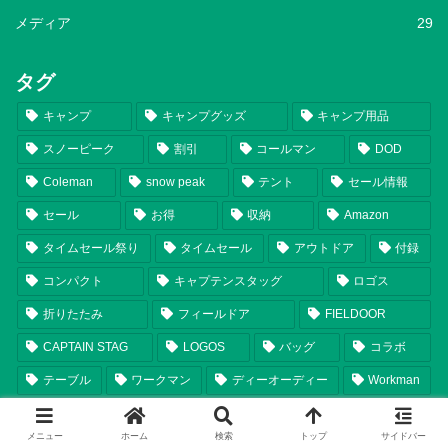
メディア
29
タグ
キャンプ
キャンプグッズ
キャンプ用品
スノーピーク
割引
コールマン
DOD
Coleman
snow peak
テント
セール情報
セール
お得
収納
Amazon
タイムセール祭り
タイムセール
アウトドア
付録
コンパクト
キャプテンスタッグ
ロゴス
折りたたみ
フィールドア
FIELDOOR
CAPTAIN STAG
LOGOS
バッグ
コラボ
テーブル
ワークマン
ディーオーディー
Workman
タープ
福袋
いつから
スマイルセール
メニュー
ホーム
検索
トップ
サイドバー
チェア
ランタン
シェルター
比較
軽量