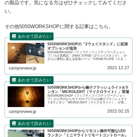
の製品です。気になる方はぜひチェックしてみてくださ
い。
その他5050WORKSHOPに関する記事はこちら。
5050WORKSHOPの「2ウェイスタンド」に拡張
オプションが追加
5050WORKSHOP（フィフティフィフティワークショッ
プ）の人気商品「2WAY STAND（2ウェイスタンド）」が
さらに便利に使える拡張パーツ「STAND PLATE（スタン
ドポール）」、「MINI TRIPOD（ミニトライポッド）」が
登場しました。詳細をレビューします。
2021.12.27
campreview.jp
5050WORKSHOPから極小フラッシュライト&ラ
ンタン「MICROLIGHT（マイクロライト）」登場
5050WORKSHOP（フィフティフィフティワークショッ
プ）から手のひらサイズのパワフルな極小フラッシュライ
ト&ランタン「MICROLIGHT（マイクロライト）」が登場
しました。最大350ルーメンの明るさです。詳細をレビュ
ーします。
2022.02.15
campreview.jp
5050WORKSHOPからリモコン操作可能なLED
ランタン「ミニマライトリモートコントロール」