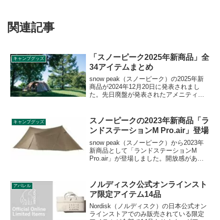
関連記事
「スノーピーク2025年新商品」全
キャンプグッズ
34アイテムまとめ
snow peak（スノーピーク）の2025年新
商品が2024年12月20日に発表されまし
た。先日廃盤が発表されたアメニティド
ームのリニューアル製品の他、メラク
Pro.等新作テントやシェルター、MKスト
ーブ、一酸化炭素チェッカーなど、様々
スノーピークの2023年新商品「ラ
キャンプグッズ
なアイテムが登場します。詳細をレビュ
ンドステーションM Pro.air」登場
ーします。
snow peak（スノーピーク）から2023年
新商品として「ランドステーションM
Pro.air」が登場しました。開放感がある
パターンや雨風に強いパターンなど、多
彩なセッティングに対応できる丈夫な生
地のタープです。詳細をレビューしま
ノルディスク公式オンラインスト
アパレル
す。
ア限定アイテム14品
Nordisk（ノルディスク）の日本公式オン
ラインストアでのみ販売されている限定