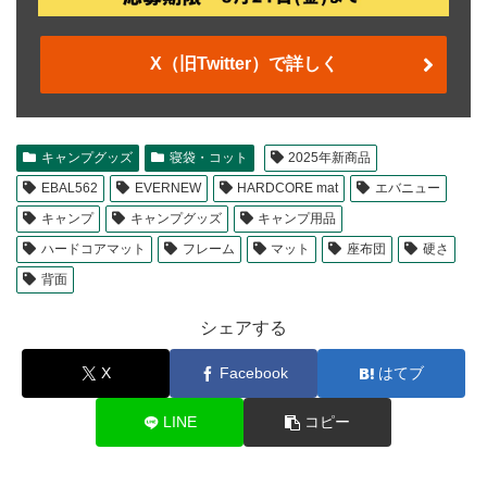
X（旧Twitter）で詳しく
キャンプグッズ
寝袋・コット
2025年新商品
EBAL562
EVERNEW
HARDCORE mat
エバニュー
キャンプ
キャンプグッズ
キャンプ用品
ハードコアマット
フレーム
マット
座布団
硬さ
背面
シェアする
X
Facebook
はてブ
LINE
コピー