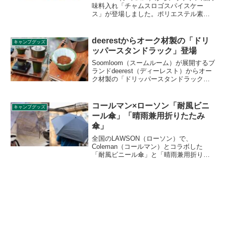
味料入れ「チャムスロゴスパイスケー
ス」が登場しました。ポリエステル素材
を使用した、アウトドア用の調味料入れ
で、側面のベルクロにより仕切り板を自
在に調節でき、キャンプやバーベキュー
deerestからオーク材製の「ドリ
キャンプグッズ
での調味料の収納・携行に便利です。詳
ッパースタンドラック」登場
細をレビューします。
Soomloom（スームルーム）が展開するブ
ランドdeerest（ディーレスト）からオー
ク材製の「ドリッパースタンドラック」
が登場しました。ハンドドリップコーヒ
ーのドリッパーとフィルターを置くこと
ができる、ɸ4.5cmの穴が上段の天板に設
コールマン×ローソン「耐風ビニ
キャンプグッズ
置されています。詳細をレビューしま
ール傘」「晴雨兼用折りたたみ
す。
傘」
全国のLAWSON（ローソン）で、
Coleman（コールマン）とコラボした
「耐風ビニール傘」と「晴雨兼用折りた
たみ傘」が販売されます。耐風性を備え
たビニールジャンプ傘と、晴雨兼用の自
動開閉折りたたみ傘の2種類で、ローソン
標準価格はジャンプ傘が1,480円、折りた
たみ傘が2,980円です。詳細をレビューし
ます。