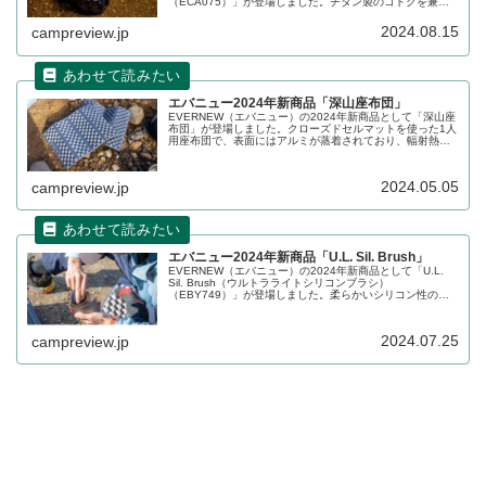
（ECA075）」が登場しました。チタン製のゴトクを兼ね
た風防で、取り込む空気を調整してアルコールストーブの
炎を旋回させることができます。詳細をレビューします。
2024.08.15
campreview.jp
エバニュー2024年新商品「深山座布団」
EVERNEW（エバニュー）の2024年新商品として「深山座
布団」が登場しました。クローズドセルマットを使った1人
用座布団で、表面にはアルミが蒸着されており、輻射熱を
得ることもできるため底冷えしにくい仕様になっていま
す。詳細をレビューします。
2024.05.05
campreview.jp
エバニュー2024年新商品「U.L. Sil. Brush」
EVERNEW（エバニュー）の2024年新商品として「U.L.
Sil. Brush（ウルトラライトシリコンブラシ）
（EBY749）」が登場しました。柔らかいシリコン性の小
型ブラシで、カップや指先の洗浄用途の他、熱した調理器
具を掴む小型鍋つかみとしても使えます。詳細をレビュー
します。
2024.07.25
campreview.jp