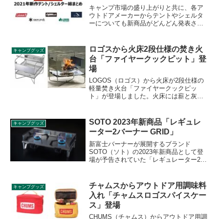
キャンプ市場の盛り上がりと共に、各ア
ウトドアメーカーからテントやシェルタ
ーについても新商品がどんどん発表され
ています。本記事では、主要なアウトド
アメーカーから発表されるテントやシェ
ルターをカテゴリ別にまとめて紹介いた
ロゴスから火床2段仕様の焚き火
キャンプグッズ
します。記事は随時最新情報に更新しま
台「ファイヤークックピット」登
す。
場
LOGOS（ロゴス）から火床が2段仕様の
軽量焚き火台「ファイヤークックピッ
ト」が登場しました。火床には薪と灰を
キャッチするステンレス繊維のメッシュ
生地が採用されており、BBQやオーブン
料理など同時調理が可能です。詳細をレ
SOTO 2023年新商品「レギュレ
キャンプグッズ
ビューします。
ーター2バーナー GRID」
新富士バーナーが展開するブランド
SOTO（ソト）の2023年新商品として登
場が予告されていた「レギュレーター2バ
ーナー GRID（グリッド）ST-528」が
2023年8月11日から発売されました。旧型
番ST-526からのリニューアル製品で、火
チャムスからアウトドア用調味料
キャンプグッズ
口径が21mm拡張しています。詳細をレビ
入れ「チャムスロゴスパイスケー
ューします。
ス」登場
CHUMS（チャムス）からアウトドア用調