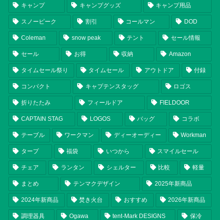
キャンプ
キャンプグッズ
キャンプ用品
スノーピーク
割引
コールマン
DOD
Coleman
snow peak
テント
セール情報
セール
お得
収納
Amazon
タイムセール祭り
タイムセール
アウトドア
付録
コンパクト
キャプテンスタッグ
ロゴス
折りたたみ
フィールドア
FIELDOOR
CAPTAIN STAG
LOGOS
バッグ
コラボ
テーブル
ワークマン
ディーオーディー
Workman
タープ
福袋
いつから
スマイルセール
チェア
ランタン
シェルター
比較
軽量
まとめ
テンマクデザイン
2025年新商品
2024年新商品
焚き火台
おすすめ
2026年新商品
調理器具
Ogawa
tent-Mark DESIGNS
保冷