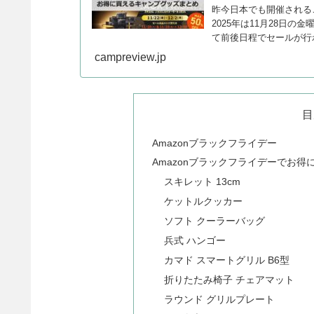
昨今日本でも開催されること
2025年は11月28日
て前後日程でセールが行
ンプグッズをまとめます
campreview.jp
目
Amazonブラックフライデー
Amazonブラックフライデーでお
スキレット 13cm
ケットルクッカー
ソフト クーラーバッグ
兵式 ハンゴー
カマド スマートグリル B6型
折りたたみ椅子 チェアマット
ラウンド グリルプレート