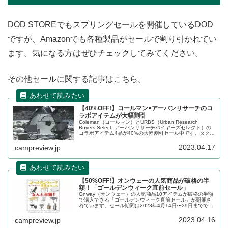
DOD STOREでもスプリングセールを開催しているDOD
ですが、Amazonでも各種製品がセールで割り引かれてい
ます。気になる方はぜひチェックしてみてください。
その他セールに関する記事はこちら。
【40%OFF!】コールマン×アーバンリサーチのコ
ラボアイテムが大幅割引
Coleman（コールマン）とURBS（Urban Research
Buyers Select: アーバンリサーチバイヤーズセレクト）の
コラボアイテム4品が40%の大幅割引セール中です。タクテ
ィカルグレー色で別注された限定アイテムがお得に購入で
きます。詳細をレビューします。
2023.04.17
campreview.jp
【50%OFF!】オンウェーの人気商品が破格の半
額！「ゴールデンウィーク直前セール」
Onway（オンウェー）の人気商品10アイテムが破格の半額
で購入できる「ゴールデンウィーク直前セール」が開催さ
れています。セール期間は2023年4月14日〜29日までで
す。チェアやテーブル、焚き火台、トートバッグなどがお
買い得です。詳細をレビューします。
2023.04.16
campreview.jp