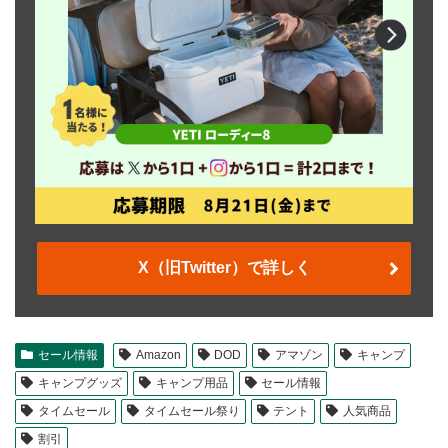
X（旧Twitter）で詳しく
セール情報
Amazon
DOD
アマゾン
キャンプ
キャンプグッズ
キャンプ用品
セール情報
タイムセール
タイムセール祭り
テント
人気商品
割引