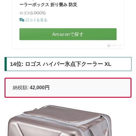
ーラーボックス 折り畳み 防災
ロゴス(LOGOS)
口コミを見る
Amazonで探す
ポチップ
14位: ロゴス ハイパー氷点下クーラー XL
納税額:
42,000円