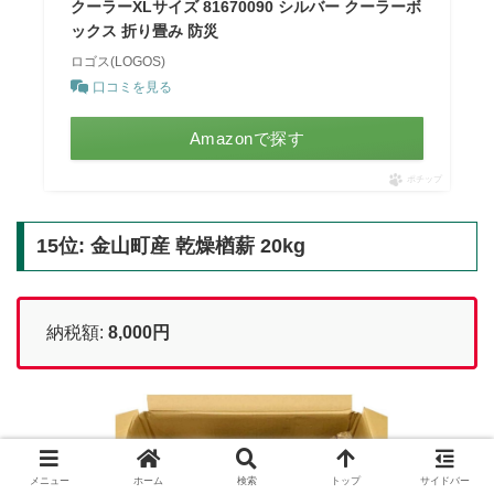
クーラーXLサイズ 81670090 シルバー クーラーボ
ックス 折り畳み 防災
ロゴス(LOGOS)
口コミを見る
Amazonで探す
ポチップ
15位: 金山町産 乾燥楢薪 20kg
納税額:
8,000円
メニュー
ホーム
検索
トップ
サイドバー