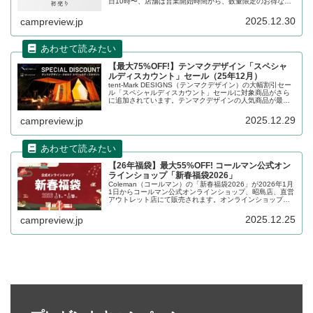
日10時〜、店舗は営業開始時間から、数量限定のお得な野
遊びセットが販売されます。詳細をレビューします。
2025.12.30
campreview.jp
【最大75%OFF!】テンマクデザイン「スペシャ
ルディスカウント」セール（25年12月）
tent-Mark DESIGNS（テンマクデザイン）の大幅割引セー
ル「スペシャルディスカウント」セールに対象商品がさら
に追加されています。テンマクデザインの人気商品が最大
75%割り引かれており、大変お得なセールです。詳細をレ
ビューします。
2025.12.29
campreview.jp
【26年福袋】最大55%OFF! コールマン公式オン
ラインショップ「新春福袋2026」
Coleman（コールマン）の「新春福袋2026」が2026年1月
1日からコールマン公式オンラインショップ、昭島店、直営
アウトレット店にて販売されます。オンラインショップ、
昭島店、直営アウトレット店のそれぞれで福袋の内容が異
なります。詳細をレビューします。
2025.12.25
campreview.jp