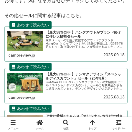
お得です。気になる方はぜひチェックしてみてください。
その他セールに関する記事はこちら。
【最大58%OFF!】ハングアウトがブランド終了
に伴い大幅割引セール
家具メーカーの弘益が提案するアウトドアブランド
HangOut（ハングアウト）が、諸般の事情により2025年8
月をもって取り扱い終了することが発表されました。ブラ
ンド終了に伴い、既存の在庫商品が完売し次第終売となる
ため、大幅割引セールが行われています。詳細をレビュー
2025.09.18
campreview.jp
します。
【最大63%OFF!】テンマクデザイン「スペシャ
ルディスカウント」セール（25年8月）
tent-Mark DESIGNS（テンマクデザイン）の大幅割引セー
ル「スペシャルディスカウント」セールに対象商品がさら
に追加されています。テンマクデザインの人気テントが最
大63%割り引かれており、大変お得なセールです。詳細を
レビューします。
2025.08.13
campreview.jp
アサヒ飲料×チャムス「オリジナル カラビナ付き
吸水マルチクロス」がもらえるキャンペーン【25
年9月〜】
定期的に開催されているアサヒ飲料のキャンペーンです
メニュー
ホーム
検索
トップ
サイドバー
が、2025年夏はCHUMS（チャムス）のオリジナルカラビ