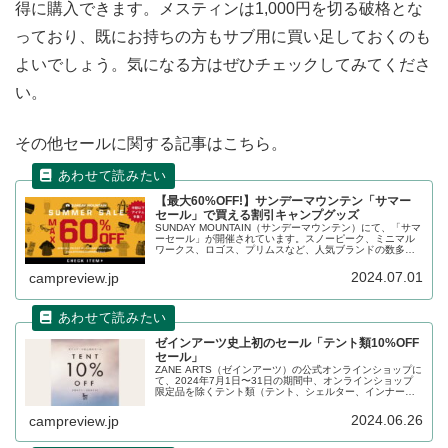
得に購入できます。メスティンは1,000円を切る破格とな
っており、既にお持ちの方もサブ用に買い足しておくのも
よいでしょう。気になる方はぜひチェックしてみてくださ
い。
その他セールに関する記事はこちら。
【最大60%OFF!】サンデーマウンテン「サマー
セール」で買える割引キャンプグッズ
SUNDAY MOUNTAIN（サンデーマウンテン）にて、「サマ
ーセール」が開催されています。スノーピーク、ミニマル
ワークス、ロゴス、プリムスなど、人気ブランドの数多く
のキャンプ用品が最大60%OFFで割引販売されています。
詳細をレビューします。
2024.07.01
campreview.jp
ゼインアーツ史上初のセール「テント類10%OFF
セール」
ZANE ARTS（ゼインアーツ）の公式オンラインショップに
て、2024年7月1日〜31日の期間中、オンラインショップ
限定品を除くテント類（テント、シェルター、インナーテ
ント、タープ、フロアマット、フットプリント）が
10%OFFになるセールが開催となりました。詳細をレビュ
2024.06.26
campreview.jp
ーします。