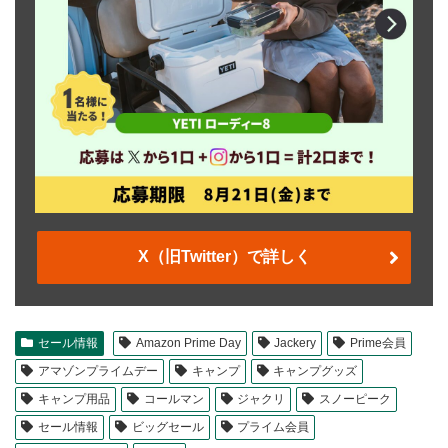
X（旧Twitter）で詳しく
セール情報
Amazon Prime Day
Jackery
Prime会員
アマゾンプライムデー
キャンプ
キャンプグッズ
キャンプ用品
コールマン
ジャクリ
スノーピーク
セール情報
ビッグセール
プライム会員