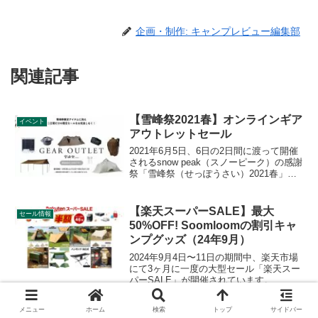
企画・制作: キャンプレビュー編集部
関連記事
【雪峰祭2021春】オンラインギア
イベント
アウトレットセール
2021年6月5日、6日の2日間に渡って開催
されるsnow peak（スノーピーク）の感謝
祭「雪峰祭（せっぽうさい）2021春」。
オンラインでもアウトレットセールが行
われ、人気商品がお得に購入できます。
セールの詳細をレビューします。
【楽天スーパーSALE】最大
セール情報
50%OFF! Soomloomの割引キャ
ンプグッズ（24年9月）
2024年9月4日〜11日の期間中、楽天市場
にて3ヶ月に一度の大型セール「楽天スー
パーSALE」が開催されています。
Soomloom（スームルーム）の割引対象と
なっている製品、販売価格などを一覧化
メニュー
ホーム
検索
トップ
サイドバー
します。詳細をレビューします。
【26年福袋】ハリオ「2026年福