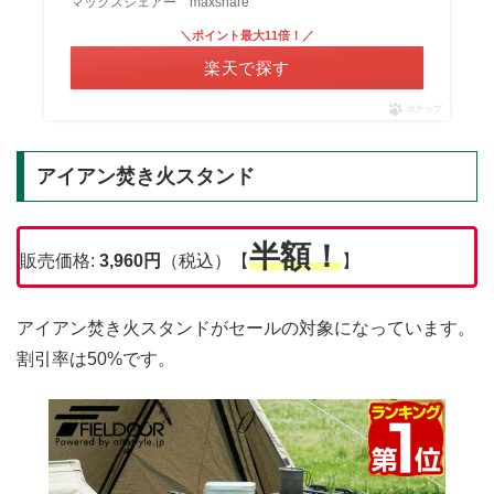
マックスシェアー maxshare
＼ポイント最大11倍！／
楽天で探す
ポチップ
アイアン焚き火スタンド
半額！
販売価格:
3,960
円
（税込）【
】
アイアン焚き火スタンドがセールの対象になっています。
割引率は50%です。