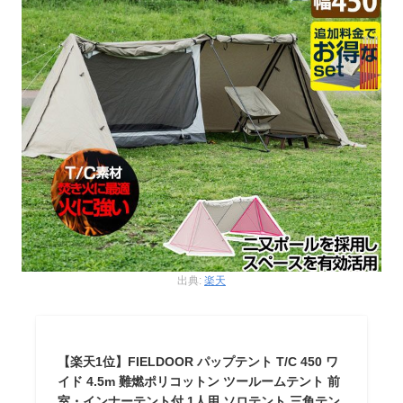
出典:
楽天
【楽天1位】FIELDOOR パップテント T/C 450 ワ
イド 4.5m 難燃ポリコットン ツールームテント 前
室・インナーテント付 1人用 ソロテント 三角テン