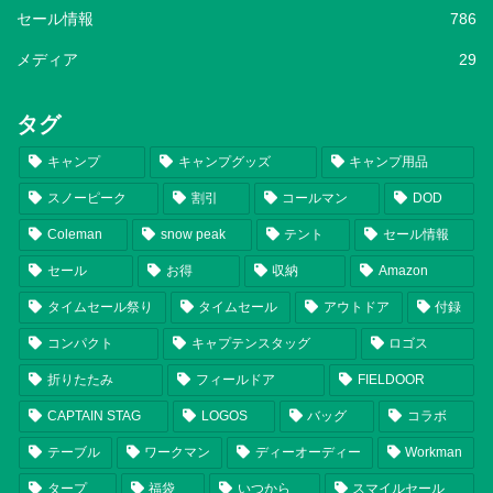
セール情報
786
メディア
29
タグ
キャンプ
キャンプグッズ
キャンプ用品
スノーピーク
割引
コールマン
DOD
Coleman
snow peak
テント
セール情報
セール
お得
収納
Amazon
タイムセール祭り
タイムセール
アウトドア
付録
コンパクト
キャプテンスタッグ
ロゴス
折りたたみ
フィールドア
FIELDOOR
CAPTAIN STAG
LOGOS
バッグ
コラボ
テーブル
ワークマン
ディーオーディー
Workman
タープ
福袋
いつから
スマイルセール