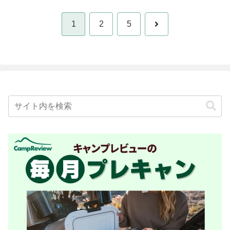
次
1
2
5
へ