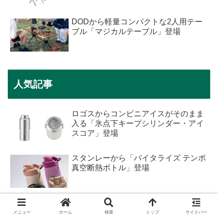
DODから軽量コンパクトな2人用テー
ブル「マジカルテーブル」登場
人気記事
ロゴスからコンビニアイスがそのまま
入る「氷点下キープシリンダー・アイ
スコア」登場
スタンレーから「バイタライズ テンポ
真空断熱ボトル」登場
ロゴスからドリンクホルダー対応の
「ThermoWall 真空断熱 カーボトルホ
メニュー
ホーム
検索
トップ
サイドバー