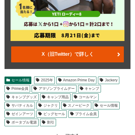
X（旧Twitter）で詳しく
セール情報
2025年
Amazon Prime Day
Jackery
Prime会員
アマゾンプライムデー
キャンプ
キャンプグッズ
キャンプ用品
コールマン
サバティカル
ジャクリ
スノーピーク
セール情報
ゼインアーツ
ビッグセール
プライム会員
ポータブル電源
割引