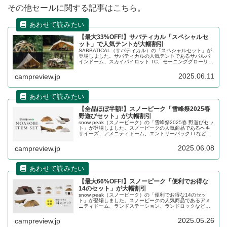
その他セールに関する記事はこちら。
【最大33%OFF!】サバティカル「スペシャルセ
ット」で人気テントが大幅割引
SABBATICAL（サバティカル）の「スペシャルセット」が
登場しました。サバティカルの人気テントであるサバルパ
インドーム、スカイパイロット TC、モーニンググローリー
TC、アルニカが、オプション製品とセットになって大幅に
割り引かれています。合わせて単体販売製品もセールが行
2025.06.11
campreview.jp
われています。詳細をレビューします。
【全品ほぼ半額!】スノーピーク「雪峰祭2025春
野遊びセット」が大幅割引
snow peak（スノーピーク）の「雪峰祭2025春 野遊びセッ
ト」が登場しました。スノーピークの人気商品であるヘキ
サイーズ、アメニティドーム、エントリーパックTTなど
が、オプション製品や関連製品とセット販売となることで
大幅に割り引かれています。詳細をレビューします。
2025.06.08
campreview.jp
【最大66%OFF!】スノーピーク「便利でお得な
14のセット」が大幅割引
snow peak（スノーピーク）の「便利でお得な14のセッ
ト」が登場しました。スノーピークの人気商品であるアメ
ニティドーム、ランドステーション、ランドロックなど
が、オプション製品や関連製品とセット販売となることで
大幅に割り引かれています。詳細をレビューします。
2025.05.26
campreview.jp