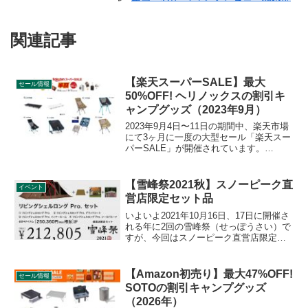
関連記事
【楽天スーパーSALE】最大
セール情報
50%OFF! ヘリノックスの割引キ
ャンプグッズ（2023年9月）
2023年9月4日〜11日の期間中、楽天市場
にて3ヶ月に一度の大型セール「楽天スー
パーSALE」が開催されています。
Helinox（ヘリノックス）の割引対象とな
っている製品、販売価格などを一覧化し
ます。詳細をレビューします。
【雪峰祭2021秋】スノーピーク直
イベント
営店限定セット品
いよいよ2021年10月16日、17日に開催さ
れる年に2回の雪峰祭（せっぽうさい）で
すが、今回はスノーピーク直営店限定で
お得なセット品が販売されるようです。
特定ジャンルをまとめ買いする予定のあ
る方にはお得なセットとなっています。
【Amazon初売り】最大47%OFF!
セール情報
詳細をレビューします。
SOTOの割引キャンプグッズ
（2026年）