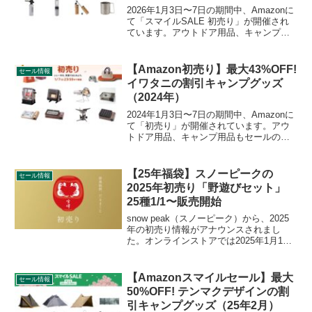
2026年1月3日〜7日の期間中、Amazonに
て「スマイルSALE 初売り」が開催され
ています。アウトドア用品、キャンプ用
品もセールの対象となっており、
SOTO（ソト）のキャンプグッズもお得
に購入できます。詳細をレビューしま
【Amazon初売り】最大43%OFF!
セール情報
す。
イワタニの割引キャンプグッズ
（2024年）
2024年1月3日〜7日の期間中、Amazonに
て「初売り」が開催されています。アウ
トドア用品、キャンプ用品もセールの対
象となっており、Iwatani（イワタニ）の
キャンプグッズもお得に購入できます。
詳細をレビューします。アイキャッチ画
【25年福袋】スノーピークの
セール情報
像出...
2025年初売り「野遊びセット」
25種1/1〜販売開始
snow peak（スノーピーク）から、2025
年の初売り情報がアナウンスされまし
た。オンラインストアでは2025年1月1日
10時〜、店舗は営業開始時間から、数量
限定のお得な野遊びセットが合計25種販
売されます。詳細をレビューします。
【Amazonスマイルセール】最大
セール情報
50%OFF! テンマクデザインの割
引キャンプグッズ（25年2月）