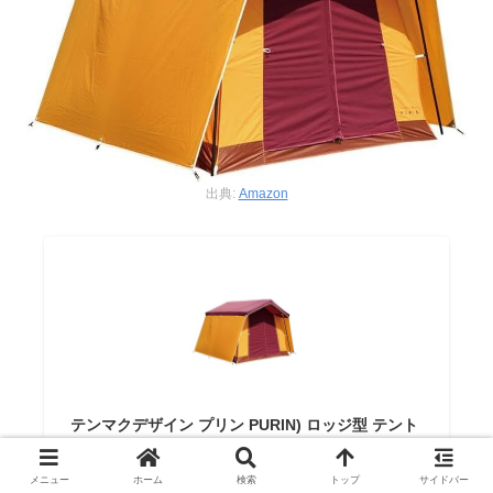
出典:
Amazon
テンマクデザイン プリン PURIN) ロッジ型 テント
レトロ
tent-Mark DESIGNS
メニュー
ホーム
検索
トップ
サイドバー