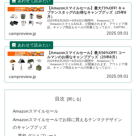
【Amazonスマイルセール】最大73%OFF! キャ
プテンスタッグのお得なキャンプグッズ（25年8
月）
2025年8月29日〜9月4日の期間中、Amazonにて
「AmazonスマイルSALE」が開催されます。アウトドア用
品、キャンプ用品もセールの対象となっており、CAPTAIN
STAG（キャプテンスタッグ）のキャンプグッズもお得に購
2025.09.01
campreview.jp
入できま...
【Amazonスマイルセール】最大56%OFF! コー
ルマンのお得なキャンプグッズ（25年8月）
2025年8月29日〜9月4日の期間中、Amazonにて
「AmazonスマイルSALE」が開催されます。アウトドア用
品、キャンプ用品もセールの対象となっており、
Coleman（コールマン）のキャンプグッズもお得に購入で
きます。詳細をレビューします。
2025.09.01
campreview.jp
目次
Amazonスマイルセール
Amazonスマイルセールでお得に買えるテンマクデザイン
のキャンプグッズ
男前 グリルプレート