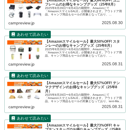
【Amazonスマイルセール】最大64%OFF! ユニ
フレームのお得なキャンプグッズ（25年8月）
2025年8月29日〜9月4日の期間中、Amazonにて
「AmazonスマイルSALE」が開催されます。アウトドア用
品、キャンプ用品もセールの対象となっており、
UNIFLAME（ユニフレーム）のキャンプグッズもお得に購
入できます。詳細をレビ...
2025.08.30
campreview.jp
【Amazonスマイルセール】最大50%OFF! スタ
ンレーのお得なキャンプグッズ（25年8月）
2025年8月29日〜9月4日の期間中、Amazonにて
「AmazonスマイルSALE」が開催されます。アウトドア用
品、キャンプ用品もセールの対象となっており、
STANLEY（スタンレー）のキャンプグッズもお得に購入で
きます。詳細をレビュー...
2025.08.31
campreview.jp
【Amazonスマイルセール】最大57%OFF! テン
マクデザインのお得なキャンプグッズ（25年8
月）
2025年8月29日〜9月4日の期間中、Amazonにて
「AmazonスマイルSALE」が開催されます。アウトドア用
品、キャンプ用品もセールの対象となっており、tent-Mark
DESIGNS（テンマクデザイン）のキャンプグッズもお得に
2025.08.31
campreview.jp
購入できます。詳細をレビューします。
【Amazonスマイルセール】最大73%OFF! キャ
プテンスタッグのお得なキャンプグッズ（25年8