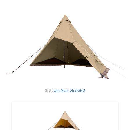
出典:
tent-Mark DESIGNS