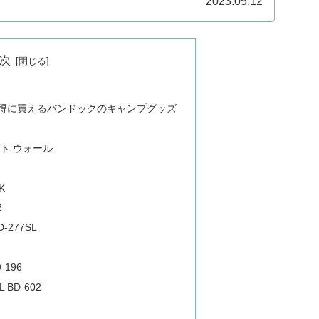
2023.05.12
次
お得に買えるバンドックのキャンプグッズ
ント ウォール
K
2
277SL
196
BD-602