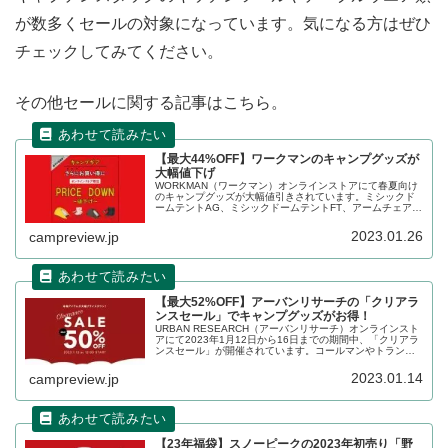
が数多くセールの対象になっています。気になる方はぜひ
チェックしてみてください。
その他セールに関する記事はこちら。
【最大44%OFF】ワークマンのキャンプグッズが
大幅値下げ
WORKMAN（ワークマン）オンラインストアにて春夏向け
のキャンプグッズが大幅値引きされています。ミシックド
ームテントAG、ミシックドームテントFT、アームチェアハ
イ、アームチェアローの4製品がセールの対象です。詳細を
レビューします。
2023.01.26
campreview.jp
【最大52%OFF】アーバンリサーチの「クリアラ
ンスセール」でキャンプグッズがお得！
URBAN RESEARCH（アーバンリサーチ）オンラインスト
アにて2023年1月12日から16日までの期間中、「クリアラ
ンスセール」が開催されています。コールマンやトランク
カーゴ、ナンガ、ミニマルワークスなどとのコラボキャン
プグッズもお得に購入できます。詳細をレビューします。
2023.01.14
campreview.jp
【23年福袋】スノーピークの2023年初売り「野