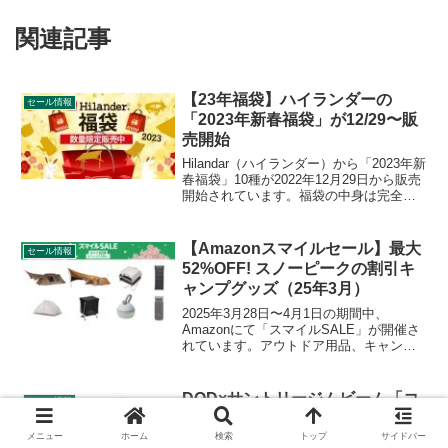
関連記事
【23年福袋】ハイランダーの
セール情報
「2023年新春福袋」が12/29〜販
売開始
Hilandar（ハイランダー）から「2023年新
春福袋」10種が2022年12月29日から販売
開始されています。福袋の中身は完全に
は公開されていないものの、メイン商品
のヒントは公開されており、いずれもお
得な福袋となっています。詳細をレビュ
【Amazonスマイルセール】最大
セール情報
ーします。
52%OFF! スノーピークの割引キ
ャンプグッズ（25年3月）
2025年3月28日〜4月1日の期間中、
Amazonにて「スマイルSALE」が開催さ
れています。アウトドア用品、キャンプ
用品もセールの対象となっており、snow
peak（スノーピーク）のキャンプグッズ
もお得に購入できます。詳細をレビュー
DOD×サントリージムビーム「コ
セール情報
し...
ラボジョッキ」がついてくる！キ
ャンペーン
メニュー
ホーム
検索
トップ
サイドバー