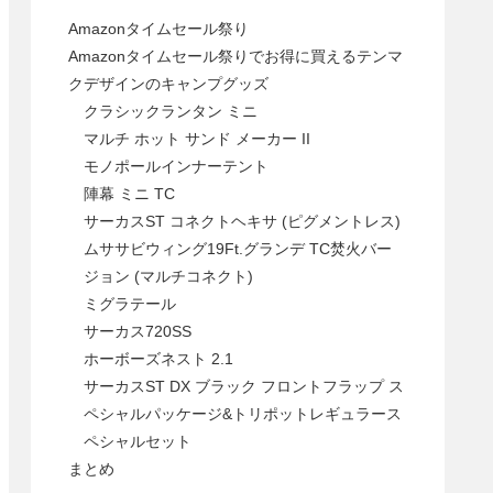
Amazonタイムセール祭り
Amazonタイムセール祭りでお得に買えるテンマ
クデザインのキャンプグッズ
クラシックランタン ミニ
マルチ ホット サンド メーカー II
モノポールインナーテント
陣幕 ミニ TC
サーカスST コネクトヘキサ (ピグメントレス)
ムササビウィング19Ft.グランデ TC焚火バー
ジョン (マルチコネクト)
ミグラテール
サーカス720SS
ホーボーズネスト 2.1
サーカスST DX ブラック フロントフラップ ス
ペシャルパッケージ&トリポットレギュラース
ペシャルセット
まとめ