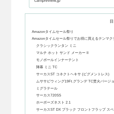
campreview.jp
目
Amazonタイムセール祭り
Amazonタイムセール祭りでお得に買えるテンマ
クラシックランタン ミニ
マルチ ホット サンド メーカー II
モノポールインナーテント
陣幕 ミニ TC
サーカスST コネクトヘキサ (ピグメントレス)
ムササビウィング19Ft.グランデ TC焚火バージョ
ミグラテール
サーカス720SS
ホーボーズネスト 2.1
サーカスST DX ブラック フロントフラップ