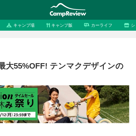
キャンプ場
キャンプ飯
カーライフ
シ
最大55%OFF! テンマクデザインの
）