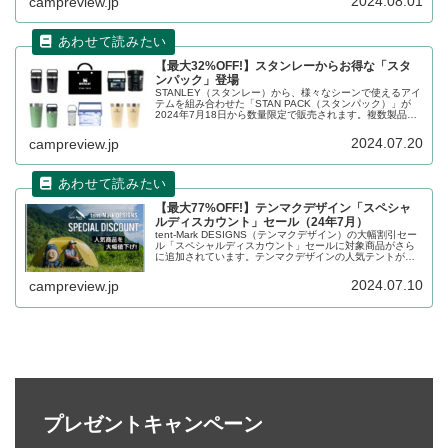
2024.08.01
campreview.jp
す。
【最大32%OFF!】スタンレーからお得な「スタ
ンパック」登場
STANLEY（スタンレー）から、様々なシーンで使えるアイ
テムを組み合わせた「STAN PACK（スタンパック）」が
2024年7月18日から数量限定で販売されます。複数製品が
セットになったパックで、バラバラに買うよりもお得な価
格設定となっています。詳細をレビューします。
2024.07.20
campreview.jp
【最大77%OFF!】テンマクデザイン「スペシャ
ルディスカウント」セール（24年7月）
tent-Mark DESIGNS（テンマクデザイン）の大幅割引セー
ル「スペシャルディスカウント」セールに対象商品がさら
に追加されています。テンマクデザインの人気テントが最
大77%割り引かれており、大変お得なセールです。詳細を
レビューします。
2024.07.10
campreview.jp
プレゼントキャンペーン