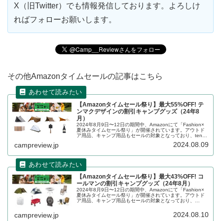
X（旧Twitter）でも情報発信しております。よろしけ
ればフォローお願いします。
その他Amazonタイムセールの記事はこちら
【Amazonタイムセール祭り】最大55%OFF! テ
ンマクデザインの割引キャンプグッズ（24年8
月）
2024年8月9日〜12日の期間中、Amazonにて「Fashion×
夏休みタイムセール祭り」が開催されています。アウトド
ア用品、キャンプ用品もセールの対象となっており、tent-
Mark DESIGNS（テンマクデザイン）のキャンプグッズ...
2024.08.09
campreview.jp
【Amazonタイムセール祭り】最大43%OFF! コ
ールマンの割引キャンプグッズ（24年8月）
2024年8月9日〜12日の期間中、Amazonにて「Fashion×
夏休みタイムセール祭り」が開催されています。アウトド
ア用品、キャンプ用品もセールの対象となっており、
Coleman（コールマン）のキャンプグッズもお得に購入で
きます。詳細...
2024.08.10
campreview.jp