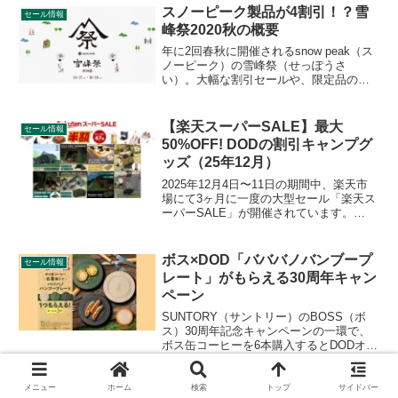
す。詳細をレビューします。
スノーピーク製品が4割引！？雪
セール情報
峰祭2020秋の概要
年に2回春秋に開催されるsnow peak（ス
ノーピーク）の雪峰祭（せっぽうさ
い）。大幅な割引セールや、限定品の発
売など、スノーピークファンにとっては
要注目のイベントです。雪峰祭の概要
や、事前に準備しておくべきポイントを
【楽天スーパーSALE】最大
セール情報
ご紹介します。
50%OFF! DODの割引キャンプグ
ッズ（25年12月）
2025年12月4日〜11日の期間中、楽天市
場にて3ヶ月に一度の大型セール「楽天ス
ーパーSALE」が開催されています。
DOD（ディーオーディー）の割引対象と
なっている製品、販売価格などを一覧化
します。詳細をレビューします。
ボス×DOD「バババノバンブープ
セール情報
レート」がもらえる30周年キャン
ペーン
SUNTORY（サントリー）のBOSS（ボ
ス）30周年記念キャンペーンの一環で、
ボス缶コーヒーを6本購入するとDODオリ
ジナルの「バババノバンブープレート」
が1つもらえるキャンペーンが開催されて
います。全3種から選べます。詳細をレビ
メニュー
ホーム
検索
トップ
サイドバー
【Amazonスマイルセール】最大
セール情報