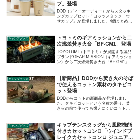
プ」登場
DOD（ディーオーディー）からスタッキ
ングカップセット「ヨッツスタック・ウ
サカップ」が登場しました。4個まとめて
持ち運べる、スタッキングカップセット
で、カップの背面にニンジンのイラスト
が、1本、2本、3本、4本と描き分けられ
トヨトミのギアミッションから二
キャンプグッズ
ています。詳細をレビューします。
次燃焼焚き火台「BF-GM1」登場
TOYOTOMI（トヨトミ）が展開する製品
ブランドGEAR MISSION（ギアミッショ
ン）から二次燃焼焚き火台「BF-GM1」が
登場しました。ソロ・デュオキャンパー
向けの二次燃焼焚火台で、琺瑯加工を施
し、特徴的なオリーブグリーン・コヨー
【新商品】DODから焚き火のそば
キャンプグッズ
テブラウンのカラーを実現しています。
で使えるコットン素材のタキビコ
詳細をレビューします。
ット登場
DODからコットの新商品が登場しまし
た。タキビコットという名称の通り、焚
き火の前で使っても燃えにくいコットン
素材を使ったコットです。秋冬の焚き火
シーズンにピッタリの新商品ですね。同
様に燃えにくい素材を使った他社製コッ
キャプテンスタッグから風防機能
キャンプグッズ
トと比較しながら製品の特徴をレビュー
付きカセットコンロ「ウインドブ
します。
レイクカセットコンロ ジュニア」