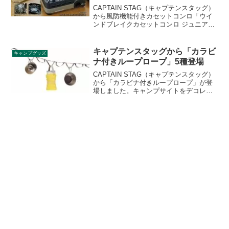
登場
CAPTAIN STAG（キャプテンスタッグ）
から風防機能付きカセットコンロ「ウイ
ンドブレイクカセットコンロ ジュニア」
が登場しました。小型クッカーも載せや
すいＸ型ゴトクのカセットコンロで、持
ち運び収納に便利な専用ケースも付いて
キャプテンスタッグから「カラビ
キャンプグッズ
います。詳細をレビューします。
ナ付きループロープ」5種登場
CAPTAIN STAG（キャプテンスタッグ）
から「カラビナ付きループロープ」が登
場しました。キャンプサイトをデコレー
ションできるだけでなく、ランタンやシ
ェラカップなどの小物を吊るしておける
実用的なアイテムです。詳細をレビュー
します。