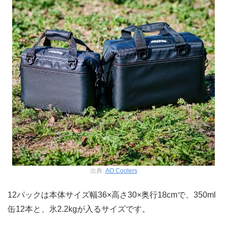
出典:
AO Coolers
12パックは本体サイズ幅36×高さ30×奥行18cmで、350ml
缶12本と、氷2.2kgが入るサイズです。