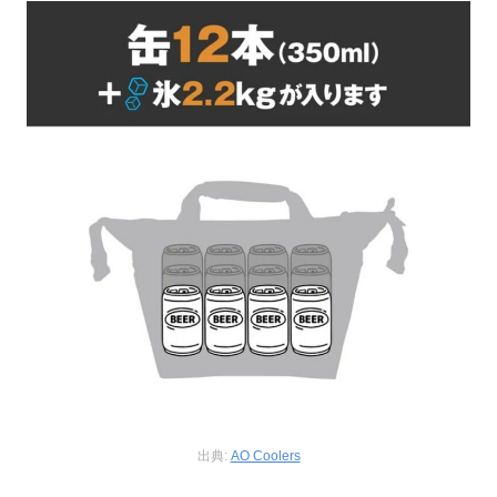
出典:
AO Coolers