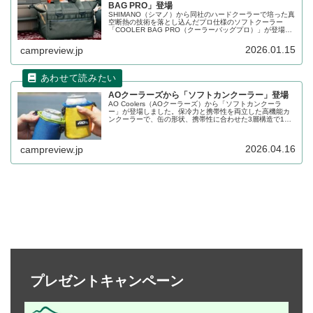
BAG PRO」登場
SHIMANO（シマノ）から同社のハードクーラーで培った真
空断熱の技術を落とし込んだプロ仕様のソフトクーラー
「COOLER BAG PRO（クーラーバッグプロ）」が登場し
ました。最大氷保持期間が26Lで4日間と、ハードクーラー
の3面真空モデルに迫る保冷性能を有しています。詳細をレ
2026.01.15
campreview.jp
ビューします。
AOクーラーズから「ソフトカンクーラー」登場
AO Coolers（AOクーラーズ）から「ソフトカンクーラ
ー」が登場しました。保冷力と携帯性を両立した高機能カ
ンクーラーで、缶の形状、携帯性に合わせた3層構造で1時
間12℃以下の保冷効力を発揮します。350ml缶だけでな
く、コンビニコーヒーSサイズにも対応します。詳細をレビ
ューします。
2026.04.16
campreview.jp
プレゼントキャンペーン