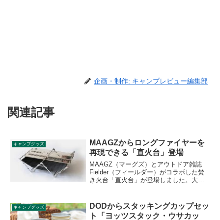
企画・制作: キャンプレビュー編集部
関連記事
MAAGZからロングファイヤーを
キャンプグッズ
再現できる「直火台」登場
MAAGZ（マーグズ）とアウトドア雑誌
Fielder（フィールダー）がコラボした焚
き火台「直火台」が登場しました。大型
の倒木をレイアウトに使う「ロングファ
イヤー型」を再現可能にした焚き火台に
なっています。詳細をレビューします。
DODからスタッキングカップセッ
キャンプグッズ
ト「ヨッツスタック・ウサカッ