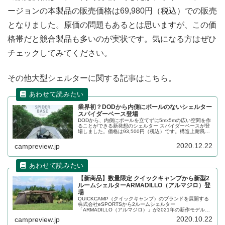
ージョンの本製品の販売価格は69,980円（税込）での販売
となりました。原価の問題もあるとは思いますが、この価
格帯だと競合製品も多いのが実状です。気になる方はぜひ
チェックしてみてください。
その他大型シェルターに関する記事はこちら。
業界初？DODから内側にポールのないシェルター
スパイダーベース登場
DODから、内側にポールを立てずに5mx5mの広い空間を作
ることができる新発想のシェルター スパイダーベースが登
場しました。価格は93,500円（税込）です。構造上耐風性
が心配になりますが、商品の詳細をレビューします。
2020.12.22
campreview.jp
【新商品】数量限定 クイックキャンプから新型2
ルームシェルターARMADILLO（アルマジロ）登
場
QUICKCAMP（クイックキャンプ）のブランドを展開する
株式会社eSPORTSから2ルームシェルター
「ARMADILLO（アルマジロ）」が2021年の新作モデルと
して登場します。数量限定で2020年11月より販売開始され
2020.10.22
campreview.jp
るとのこと。詳細をレビューします。