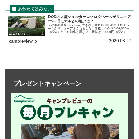
DODの大型シェルターロクロクベースがリニュア
ール 旧モデルとの違いは？
その名の通り6m x 6mと大きさが魅力のDODのロクロクベ
ースがリニューアルされました。価格もロクロク66,000円
（税込）だった前作と異なり、新作は88,000円（税込）と
なっています。リニューアルしてどのような付加価値が加
わったのか、旧モデルと新モデルを比較しながら特徴をご
2020.08.27
campreview.jp
紹介します。
プレゼントキャンペーン