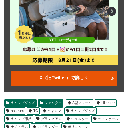
X（旧Twitter）で詳しく
キャンプグッズ
シェルター
A型フレーム
Hilandar
naturum
TC
キャンプ
キャンプグッズ
キャンプ用品
グランピアン
シェルター
ツインポール
ナチュラム
ハイランダー
ポリコットン