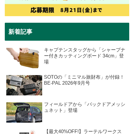
新着記事
キャプテンスタッグから「シャープナ
ー付きカッティングボード 34cm」登
場
SOTOの「ミニマル旅財布」が付録！
BE-PAL 2026年9月号
フィールドアから「バックドアメッシ
ュネット」登場
【最大40%OFF!】ラーテルワークス