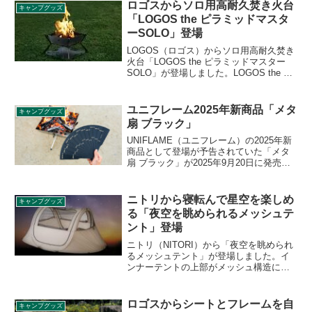
鏡やキャンバスなどの自然観察セットが
ロゴスからソロ用高耐久焚き火台
キャンプグッズ
すっぽり収まるコンテナです。詳細をレ
「LOGOS the ピラミッドマスタ
ビューします。
ーSOLO」登場
LOGOS（ロゴス）からソロ用高耐久焚き
火台「LOGOS the ピラミッドマスター
SOLO」が登場しました。LOGOS the ピ
ラミッドマスターをソロ用に小型化した
製品です。親から子へ受け継いで使える
ほどの耐久性を実現している焚き火台で
ユニフレーム2025年新商品「メタ
キャンプグッズ
す。詳細をレビューします。
扇 ブラック」
UNIFLAME（ユニフレーム）の2025年新
商品として登場が予告されていた「メタ
扇 ブラック」が2025年9月20日に発売と
なりました。燕三条の技術で作ったオー
ルメタルの扇子で、ユニフレームが独自
開発したアルミ製のパネルをリベットで
ニトリから寝転んで星空を楽しめ
キャンプグッズ
繋ぐ新構造となっています。詳細をレビ
る「夜空を眺められるメッシュテ
ューします。
ント」登場
ニトリ（NITORI）から「夜空を眺められ
るメッシュテント」が登場しました。イ
ンナーテントの上部がメッシュ構造にな
っており、横になりながら星空を楽しむ
ことができるという、ロマンチックなコ
ンセプトの1〜2名用テントです。詳細を
ロゴスからシートとフレームを自
キャンプグッズ
レビューします。