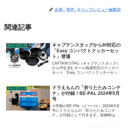
企画・制作: キャンプレビュー編集部
関連記事
キャプテンスタッグからIH対応の
キャンプグッズ
「Easy コンパクトクッカーセッ
ト」登場
CAPTAIN STAG（キャプテンスタッグ）
からIHを含むオール熱源対応のクッカー
セット「Easy コンパクトクッカーセッ
ト」が登場しました。フライパンと鍋の6
点セットでスタッキング収納でき、コッ
トン素材の収納袋も付属します。詳細を
ドラえもんの「折りたたみコンテ
キャンプグッズ
レビューします。
ナ」が付録！BE-PAL 2024年5月
号
小学館のBE-PAL（ビーパル）2024年5月
号にドラえもんの「折りたたみコンテ
ナ」が付録として付きます。収納時は高
さ3.7cmとコンパクトなのに広げると、フ
ァミリーキャンプで使う食器類や、双眼