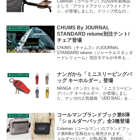
Coleman（コールマン）の2026年新商品
として「アウトドアクリップライトファ
ン」が登場しました。クリップ式なので
チェアのアーム、シェードのポール、机
などに挟んで使え、あらゆるレジャーシ
ーンで活躍するライトファンです。詳細
CHUMS By JOURNAL
キャンプグッズ
をレビューします。
STANDARD relume別注テント/
チェア登場
CHUMS（チャムス）のJOURNAL
STANDARD relume（ジャーナルスタンダ
ードレリューム）別注モデルが今年も登
場します。ポップアップテントとイージ
ーチェアがオリジナルのミントグレーと
ライトベージュカラーで予約販売が開始
ナンガから「ミニスリーピングバ
キャンプグッズ
されています。詳細をレビューします。
ッグ キーホルダー」登場
NANGA（ナンガ）から「ミニスリーピン
グバッグ キーホルダー」が登場しまし
た。ナンガの人気寝袋「UDD BAG」をミ
ニサイズで忠実に再現した、遊び心あふ
れるキーケースで、寝袋らしいフロント
の開閉デザインやシルエット、配色まで
コールマンブランドブック第8弾
キャンプグッズ
本物さながらに仕上げられています。詳
「ショルダーバッグ」全3種登場
細をレビューします。
Coleman（コールマン）のブランドブッ
ク第8弾が宝島社から発売されます。「シ
ョルダーバッグ」がBLACK、KHAKI、