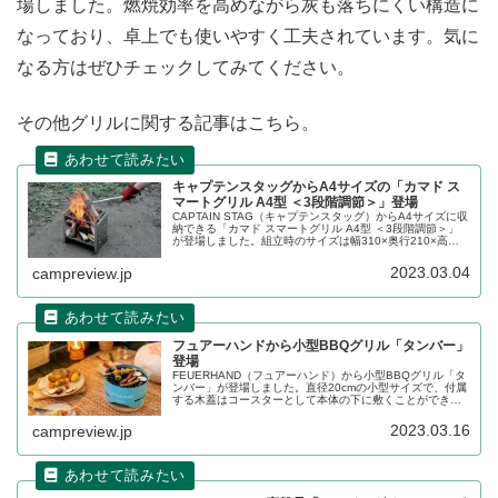
場しました。燃焼効率を高めながら灰も落ちにくい構造に
なっており、卓上でも使いやすく工夫されています。気に
なる方はぜひチェックしてみてください。
その他グリルに関する記事はこちら。
キャプテンスタッグからA4サイズの「カマド ス
マートグリル A4型 ＜3段階調節＞」登場
CAPTAIN STAG（キャプテンスタッグ）からA4サイズに収
納できる「カマド スマートグリル A4型 ＜3段階調節＞」
が登場しました。組立時のサイズは幅310×奥行210×高さ
290mmで、これまでのB6、B5サイズよりも一回り大きい
サイズのグリルです。詳細をレビューします。
2023.03.04
campreview.jp
フュアーハンドから小型BBQグリル「タンバー」
登場
FEUERHAND（フュアーハンド）から小型BBQグリル「タ
ンバー」が登場しました。直径20cmの小型サイズで、付属
する木蓋はコースターとして本体の下に敷くことができ、
卓上でも炭火料理を気軽に楽しめます。詳細をレビューし
ます。
2023.03.16
campreview.jp