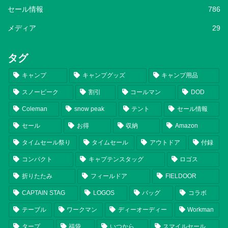
セール情報
786
メディア
29
タグ
キャンプ
キャンプグッズ
キャンプ用品
スノーピーク
割引
コールマン
DOD
Coleman
snow peak
テント
セール情報
セール
お得
収納
Amazon
タイムセール祭り
タイムセール
アウトドア
付録
コンパクト
キャプテンスタッグ
ロゴス
折りたたみ
フィールドア
FIELDOOR
CAPTAIN STAG
LOGOS
バッグ
コラボ
テーブル
ワークマン
ディーオーディー
Workman
タープ
福袋
いつから
スマイルセール