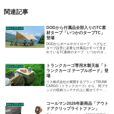
関連記事
DODから付属品全部入りのTC素
キャンプグッズ
材タープ「いつかのタープTC」
登場
DODからポールやガイロープ、ペグなど
タープ設営に必要な付属品がすべて含ま
れているTC素材のタープ「いつかのター
プTC」が登場しました。カラーバリエー
ションも豊富でタン、カーキ、ブラッ
ク、ブルーグレーの4色展開です。詳細を
トランクカーゴ専用木製天板「ト
キャンプグッズ
レビューします。
ランクカーゴ テーブルボード」登
場
リス株式会社が展開するブランドTRUNK
CARGO（トランクカーゴ）から、同ブラ
ンドの収納コンテナの上に載せてテーブ
ル代わりに使うことができる専用木製天
板「トランクカーゴ テーブルボード」が
登場しました。フラットタイプの各種容
コールマン2026年新商品「アウト
キャンプグッズ
量のコンテナに対応します。詳細をレビ
ドアクリップライトファン」
ューします。