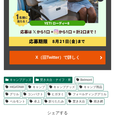
X（旧Twitter）で詳しく
キャンプグッズ
焚き火台・ナイフ・斧
Belmont
HIGATAMI
キャンプ
キャンプグッズ
キャンプ用品
グリル
コンパクト
ヒガタミ
フォールディンググリル
ベルモント
卓上
折りたたみ
焚き火台
焼き網
シェアする