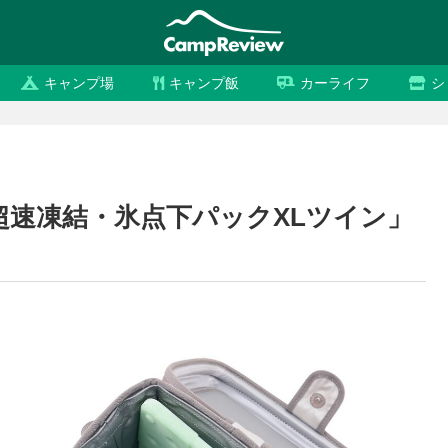
キャンプ場
キャンプ飯
カーライフ
シ
超速凍結・氷点下パックXLツイン」