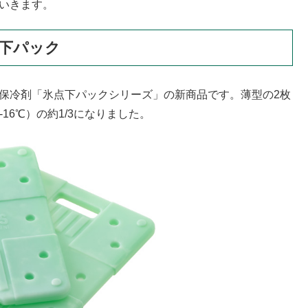
ていきます。
点下パック
力保冷剤「氷点下パックシリーズ」の新商品です。薄型の2枚
16℃）の約1/3になりました。