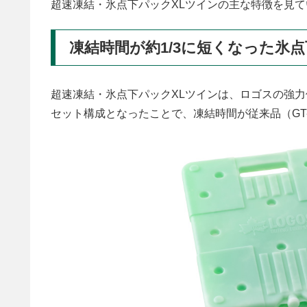
超速凍結・氷点下パックXLツインの主な特徴を見
凍結時間が約1/3に短くなった氷
超速凍結・氷点下パックXLツインは、ロゴスの強
セット構成となったことで、凍結時間が従来品（GT-