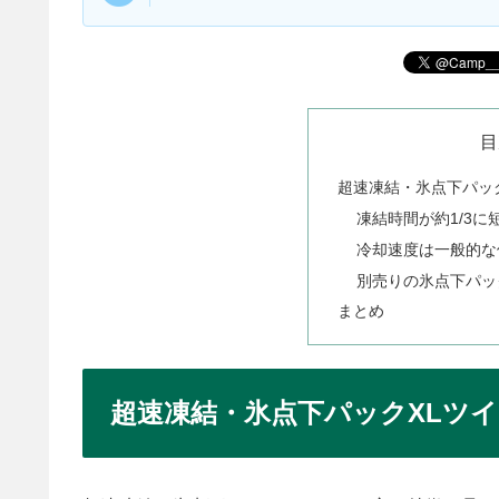
目
超速凍結・氷点下パッ
凍結時間が約1/3
冷却速度は一般的な
別売りの氷点下パッ
まとめ
超速凍結・氷点下パックXLツ