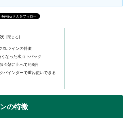
次
クXLツインの特徴
に短くなった氷点下パック
保冷剤に比べて約8倍
クバインダーで重ね使いできる
インの特徴