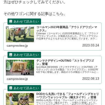
方はぜひチェックしてみてください。
その他ワゴンに関する記事はこちら。
コールマン2023年新商品「アウトドアワゴン マ
ックス」
Coleman（コールマン）の2023年新商品として「アウトド
アワゴン マックス」が発表されました。アウトドアワゴン
の従来モデルよりもさらにタフに進化しています。カラー
は新色のグレージュ。2023年4月6日発売予定です。詳細を
レビューします。
2023.03.24
campreview.jp
テンマクデザイン×OUTING「ストライプワゴ
ン」登場
tent-Mark DESIGNS（テンマクデザイン）とOUTING（ア
ウティング）のコラボ製品「ストライプワゴン」が2022年
9月下旬に登場します。両社のコラボ製品ミグラテールとデ
ザインテイストが合わされており、ストライプの幅も同じ
です。詳細をレビューします。
2022.08.13
campreview.jp
DODから丸洗いできる「フォールディングキャリ
ーワゴンウォッシャブル（極太タイヤ） 」登場
DODから丸洗いできる「フォールディングキャリーワゴン
ウォッシャブル（極太タイヤ） 」が新たに登場しました。