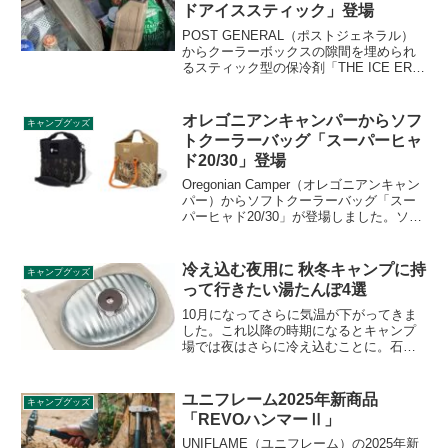
ドアイススティック」登場
POST GENERAL（ポストジェネラル）
からクーラーボックスの隙間を埋められ
るスティック型の保冷剤「THE ICE ERA
STICK PACK3（ザ アイスエラ コールド
アイススティック 3本セット）」が登場
しました。サンドベージュ、オリーブ、
オレゴニアンキャンパーからソフ
キャンプグッズ
ダルホワイトの3色展開です。詳細をレビ
トクーラーバッグ「スーパーヒャ
ューします。
ド20/30」登場
Oregonian Camper（オレゴニアンキャン
パー）からソフトクーラーバッグ「スー
パーヒャド20/30」が登場しました。ソフ
トクーラーのコンパクトさと、ワンラン
ク上の保冷力を融合した特別なソフトク
ーラーで、容量は20QT（約18.6L）と
冷え込む夜用に 秋冬キャンプに持
キャンプグッズ
30QT（約28.4L）の2種です。詳細をレビ
って行きたい湯たんぽ4選
ューします。
10月になってさらに気温が下がってきま
した。これ以降の時期になるとキャンプ
場では夜はさらに冷え込むことに。石油
ストーブ等暖房器具を用意していって
も、就寝時にはつけっぱなしは危険で
す。そこで、ぜひ準備しておきたいのが
ユニフレーム2025年新商品
キャンプグッズ
湯たんぽです。詳細をレビューします。
「REVOハンマーⅡ」
UNIFLAME（ユニフレーム）の2025年新