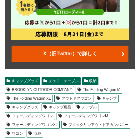
X（旧Twitter）で詳しく
キャンプグッズ
チェア・テーブル
収納
BROOKLYN OUTDOOR COMPANY
The Folding Wagon M
The Folding Wagon XL
アウトドアワゴン
キャンプ
キャンプグッズ
キャンプ用品
テーブル
フォールディングワゴン
フォールディングワゴンM
フォールディングワゴンXL
ブルックリンアウトドアカンパニー
ワゴン
収納