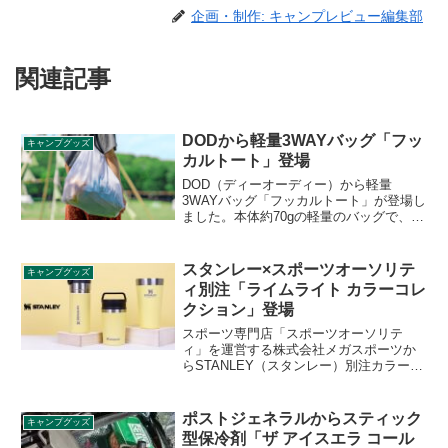
企画・制作: キャンプレビュー編集部
関連記事
DODから軽量3WAYバッグ「フッ
キャンプグッズ
カルトート」登場
DOD（ディーオーディー）から軽量
3WAYバッグ「フッカルトート」が登場し
ました。本体約70gの軽量のバッグで、シ
ーンに応じて使い分けられる3WAY仕様で
す。内側の吊りポケットが収納袋になる
ポケッタブル仕様で使わない際もコンパ
スタンレー×スポーツオーソリテ
キャンプグッズ
クトになります。詳細をレビューしま
ィ別注「ライムライト カラーコレ
す。
クション」登場
スポーツ専門店「スポーツオーソリテ
ィ」を運営する株式会社メガスポーツか
らSTANLEY（スタンレー）別注カラーボ
トル「ライムライト カラーコレクショ
ン」が登場します。スタッキング真空パ
イントなどが鮮やかなライムライトカラ
ポストジェネラルからスティック
キャンプグッズ
ーで登場します。詳細をレビューしま
型保冷剤「ザ アイスエラ コール
す。