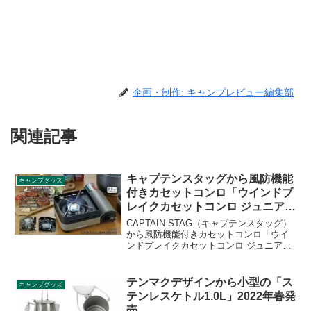
企画・制作: キャンプレビュー編集部
関連記事
キャプテンスタッグから風防機能
キャンプグッズ
付きカセットコンロ「ウインドブ
レイクカセットコンロ ジュニア」
登場
CAPTAIN STAG（キャプテンスタッグ）
から風防機能付きカセットコンロ「ウイ
ンドブレイクカセットコンロ ジュニア」
が登場しました。小型クッカーも載せや
すいＸ型ゴトクのカセットコンロで、持
ち運び収納に便利な専用ケースも付いて
テンマクデザインから小型の「ス
キャンプグッズ
います。詳細をレビューします。
テンレスケトル1.0L」2022年春発
売