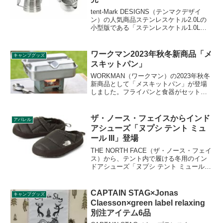
tent-Mark DESIGNS（テンマクデザイ
ン）の人気商品ステンレスケトル2.0Lの
小型版である「ステンレスケトル1.0L」
が2022年の春に発売されます。耐久性に
優れたステンレス製で、注ぎ口には蓋が
あり、焚き火で使いやすいケトルです。
ワークマン2023年秋冬新商品「メ
キャンプグッズ
詳細をレビューします。
スキットパン」
WORKMAN（ワークマン）の2023年秋冬
新商品として「メスキットパン」が登場
しました。フライパンと食器がセットに
なった調理器具で、フライパンや鍋とし
て使うことができ、炊飯も可能で調理後
はそのまま食器になる万能アイテムで
ザ・ノース・フェイスからインド
アパレル
す。詳細をレビューします。
アシューズ「ヌプシ テント ミュ
ール III」登場
THE NORTH FACE（ザ・ノース・フェイ
ス）から、テント内で履ける冬用のイン
ドアシューズ「ヌプシ テント ミュール
III」が登場しました。冷えやすい足元を
暖かく保つことができ、脱ぎ履きしやす
いミュールになっています。詳細をレビ
CAPTAIN STAG×Jonas
キャンプグッズ
ューします。
Claesson×green label relaxing
別注アイテム6品