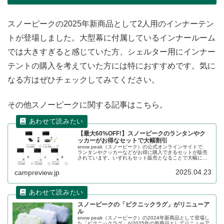
スノーピークの2025年新商品として2人用のインナーテン
トが登場しました。大型幕に付属しているインナールーム
では大きすぎると感じていた方、シェルター用にインナー
テントの購入を考えていた方には特におすすめです。気に
なる方はぜひチェックしてみてください。
その他スノーピークに関する記事はこちら。
【最大60%OFF!】スノーピークのランタンやク
ッカーがお得なセットで大幅割引
snow peak（スノーピーク）の公式オンラインサイトで、
ランタンやクッカーなどがお得に購入できるセットが販売
されています。いずれもセット販売となることで大幅に割
り引かれています。「クッカー・ランタンセット」、「エ
ンバーナーセット」、「ほおずきセット」3種が新たに追加
2025.04.23
campreview.jp
されました。詳細をレビューします。
スノーピークの「ピクニックラグ」がリニューア
ル
snow peak（スノーピーク）の2024年新商品として登場し
た「ピクニックラグ」が2025年の新商品としてリニューア