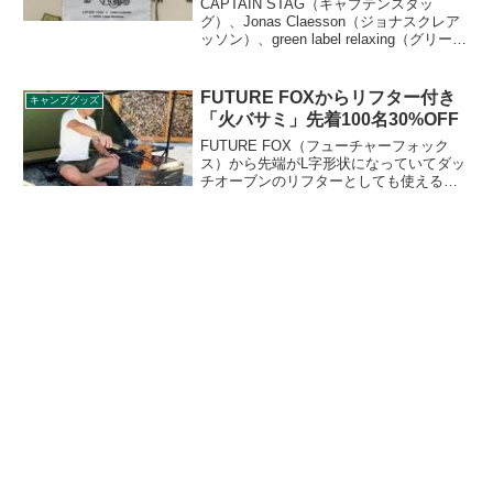
CAPTAIN STAG（キャプテンスタッ
グ）、Jonas Claesson（ジョナスクレア
ッソン）、green label relaxing（グリーン
レーベルリラクシング）の別注アイテム
が6品登場します。黒やベージュを基調と
したモダンなデザインとなっています。
FUTURE FOXからリフター付き
キャンプグッズ
詳細をレビューします。
「火バサミ」先着100名30%OFF
FUTURE FOX（フューチャーフォック
ス）から先端がL字形状になっていてダッ
チオーブンのリフターとしても使える
「火バサミ」が2021年9月3日12時より
Amazonで予約販売が開始されます。先着
100名が30%OFFで購入できます。詳細を
レビューします。