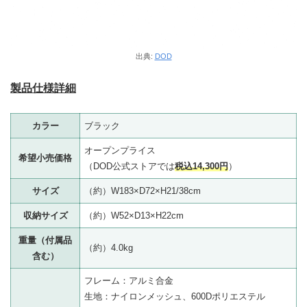
出典:
DOD
製品仕様詳細
カラー
ブラック
オープンプライス
希望小売価格
（DOD公式ストアでは
税込14,300円
）
サイズ
（約）W183×D72×H21/38cm
収納サイズ
（約）W52×D13×H22cm
重量（付属品
（約）4.0kg
含む）
フレーム：アルミ合金
生地：ナイロンメッシュ、600Dポリエステル