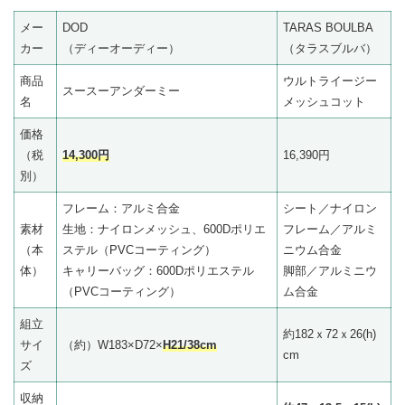
メー
DOD
TARAS BOULBA
カー
（ディーオーディー）
（タラスブルバ）
商品
ウルトライージー
スースーアンダーミー
名
メッシュコット
価格
（税
14,300円
16,390円
別）
フレーム：アルミ合金
シート／ナイロン
素材
生地：ナイロンメッシュ、600Dポリエ
フレーム／アルミ
（本
ステル（PVCコーティング）
ニウム合金
体）
キャリーバッグ：600Dポリエステル
脚部／アルミニウ
（PVCコーティング）
ム合金
組立
約182ｘ72ｘ26(h)
サイ
（約）W183×D72×
H21/38cm
cm
ズ
収納