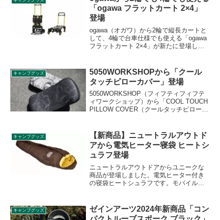
アーの注入・排出が可能です。詳細をレ
「ogawa フラットカート 2×4」
ビューします。
登場
ogawa（オガワ）から2輪で縦長カートと
して、4輪で台車仕様でも使える「ogawa
フラットカート 2×4」が新たに登場しま
した。花岡車輌のOEM製品で、ogawaオ
リジナルのデザイン要素が加えられてい
ます。詳細をレビューします。
5050WORKSHOPから「クール
キャンプグッズ
タッチピローカバー」登場
5050WORKSHOP（フィフティフィフテ
ィワークショップ）から「COOL TOUCH
PILLOW COVER（クールタッチピローカ
バー）」が登場しました。同社のパッカ
ブルピロー専用の接触冷感素材を用いた
枕カバーで、夏の寝苦しい夜でもひんや
【新商品】ニュートラルアウトド
キャンプグッズ
り快眠できます。詳細をレビューしま
アから電気ヒーター寝袋 ヒートシ
す。
ュラフ登場
ニュートラルアウトドアからユニークな
商品が登場しました。電気ヒーター付き
の寝袋ヒートシュラフです。モバイルバ
ッテリーを熱源にし、接続後わずか５分
で温まる仕様になっています。これから
冷え込む秋冬キャンプにぴったり。詳細
ゼインアーツ2024年新商品「コン
キャンプグッズ
をレビューします。
パクトルーブスポーク ブラック」