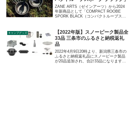
ZANE ARTS（ゼインアーツ）から2024
年新商品として「COMPACT ROOBE
SPORK BLACK（コンパクトルーブスポ
ーク ブラック）」が2024年8月26日から
発売となりました。あらゆる食事をこれ
一本でこなすことができる究極のマルチ
【2022年版】スノーピーク製品全
キャンプグッズ
カトラリーです。詳細をレビューしま
33品 三条市のふるさと納税返礼
す。
品
2022年4月9日20時より、新潟県三条市の
ふるさと納税返礼品にスノーピーク製品
が20品追加され、合計33品になります。
いずれも在庫がなくなり次第出品が終了
してしまうとのこと。寄付金額や還元率
をまとめています。詳細をレビューしま
す。