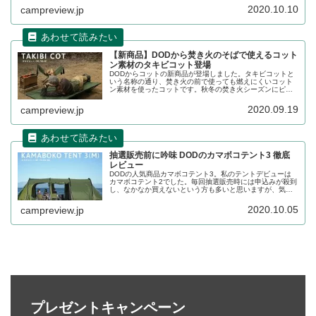
に詳細をレビューします。
2020.10.10
campreview.jp
【新商品】DODから焚き火のそばで使えるコット
ン素材のタキビコット登場
DODからコットの新商品が登場しました。タキビコットと
いう名称の通り、焚き火の前で使っても燃えにくいコット
ン素材を使ったコットです。秋冬の焚き火シーズンにピッ
タリの新商品ですね。同様に燃えにくい素材を使った他社
製コットと比較しながら製品の特徴をレビューします。
2020.09.19
campreview.jp
抽選販売前に吟味 DODのカマボコテント3 徹底
レビュー
DODの人気商品カマボコテント3。私のテントデビューは
カマボコテント2でした。毎回抽選販売時には申込みが殺到
し、なかなか買えないという方も多いと思いますが、気に
なっている方向けに、カマボコテント2との比較、オプショ
ン商品の詳細と合わせてレビューします。
2020.10.05
campreview.jp
プレゼントキャンペーン