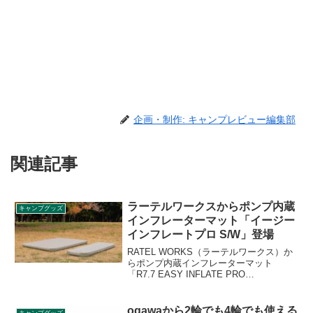
企画・制作: キャンプレビュー編集部
関連記事
ラーテルワークスからポンプ内蔵
キャンプグッズ
インフレーターマット「イージー
インフレートプロ S/W」登場
RATEL WORKS（ラーテルワークス）か
らポンプ内蔵インフレーターマット
「R7.7 EASY INFLATE PRO
S(10cm)」、「R7.7 EASY INFLATE PRO
W(10cm)」が登場しました。ポンプが内
蔵されているためワンタッチで簡単にエ
ogawaから2輪でも4輪でも使える
キャンプグッズ