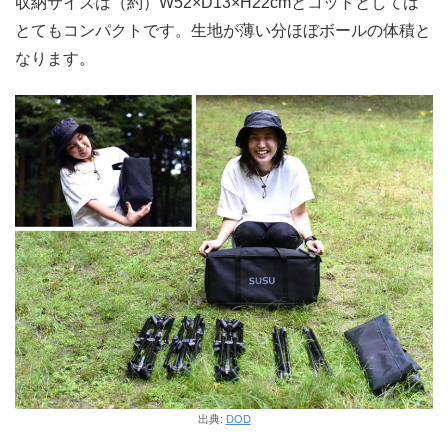
収納サイズは（約）W52×D13×H22cmとコットとしては
とてもコンパクトです。生地が薄い分ほぼボールの体積と
なります。
出典:
DOD