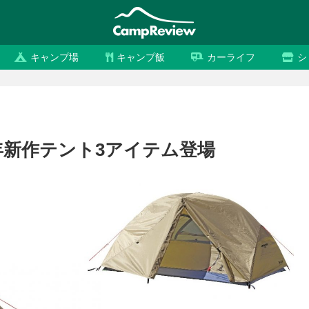
キャンプ場
キャンプ飯
カーライフ
シ
年新作テント3アイテム登場