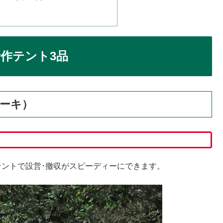
新作テント3品
カーキ）
テントで設営･撤収がスピーディーにできます。