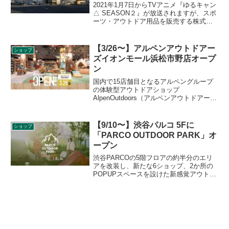
2021年1月7日からTVアニメ『ゆるキャン
△ SEASON２』が放送されますが、スポ
ーツ・アウトドア用品を販売する株式会
社アルペンがAlpen Outdoors（アルペン
アウトドアーズ）全国12店舗で『ゆるキ
ャン△』シリーズとの特別企画1月8日か
【3/26〜】アルペンアウトドアー
ショップ
ら開始します。詳細をレビューします。
ズイオンモール浜松市野店オープ
ン
国内で15店舗目となるアルペングループ
の体験型アウトドアショップ
AlpenOutdoors（アルペンアウトドアー
ズ）イオンモール浜松市野店が2021年3月
26日にオープンされることがアナウンス
されました。静岡県内2店舗目となりま
【9/10〜】渋谷パルコ 5Fに
ショップ
す。詳細をレビューします。
「PARCO OUTDOOR PARK」オ
ープン
渋谷PARCOの5階フロアの約半分のエリ
アを改装し、新たな6ショップ、2か所の
POPUPスペースを設けた新感覚アウトド
アゾーン「PARCO OUTDOOR PARK（パ
ルコ アウトドア パーク）」が2021年9月
10日（金）にオープンします。詳細をレ
ビューします。