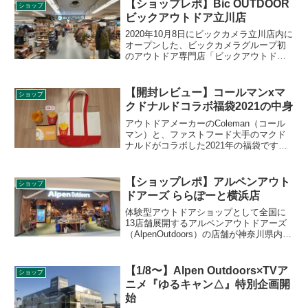
【ショップレポ】Bic OUTDOOR
ショップ
ビックアウトドア立川店
2020年10月8日にビックカメラ立川店内に
オープンした、ビックカメラグループ初
のアウトドア専門店「ビックアウトドア
立川店」。オープン直後に行くタイミン
グを逃してしまいましたが、やっと実店
舗に行くことができました。店内の雰囲
【開封レビュー】コールマンxマ
ショップ
気をレポートします。
クドナルドコラボ福袋2021の中身
アウトドアメーカーのColeman（コール
マン）と、ファストフード大手のマクド
ナルドがコラボした2021年の福袋です
が、運良く当選しました。早速開封して
みましたので、中身の各グッズの詳細を
レビューします。
【ショップレポ】アルペンアウト
ショップ
ドアーズ ららぽーと横浜店
体験型アウトドアショップとして全国に
13店舗展開するアルペンアウトドアーズ
（AlpenOutdoors）の店舗が神奈川県内に
はららぽーと横浜にのみ1店舗あります。
2021年1月8日よりゆるキャン△とのキャ
ンペーンも行っていました。ショップの
【1/8〜】Alpen Outdoors×TVア
ショップ
詳細をご紹介します。
ニメ『ゆるキャン△』特別企画開
始