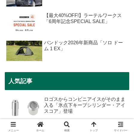
【最大40%OFF!】ラーテルワークス
「6周年記念SPECIAL SALE」
バンドック2026年新商品「ソロ ドー
ム 1 EX」
人気記事
ロゴスからコンビニアイスがそのまま
入る「氷点下キープシリンダー・アイ
スコア」登場
スタンレーから「バイタライズ テンポ
メニュー
ホーム
検索
トップ
サイドバー
真空断熱ボトル」登場