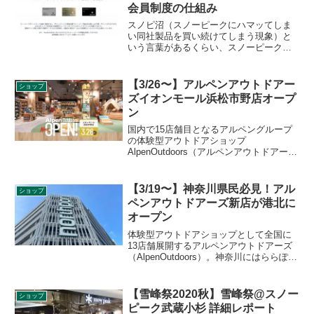
会員制度の仕組み
スノピ沼（スノーピークにハマッてしま
い同社製品を買い続けてしまう現象）と
いう言葉があるくらい、スノーピーク愛
好者のスノピ愛は凄まじいものがありま
す。そのロイヤルティを醸成する仕組み
の一つがスノーピークの独自会員制度で
【3/26〜】アルペンアウトドアー
ショップ
す。その仕組をご紹介します。
ズイオンモール浜松市野店オープ
ン
国内で15店舗目となるアルペングループ
の体験型アウトドアショップ
AlpenOutdoors（アルペンアウトドアー
ズ）イオンモール浜松市野店が2021年3月
26日にオープンされることがアナウンス
されました。静岡県内2店舗目となりま
【3/19〜】神奈川県民必見！アル
ショップ
す。詳細をレビューします。
ペンアウトドアーズ新店が港北に
オープン
体験型アウトドアショップとして全国に
13店舗展開するアルペンアウトドアーズ
（AlpenOutdoors）。神奈川にはららぽー
と横浜に1店舗ありますが、新たにセンタ
ー港北のノースポートモール地下1Fに
2021年3月19日にオープンします。詳細を
【雪峰祭2020秋】雪峰祭@スノー
ショップ
レビューします。
ピーク武蔵小杉 詳細レポート