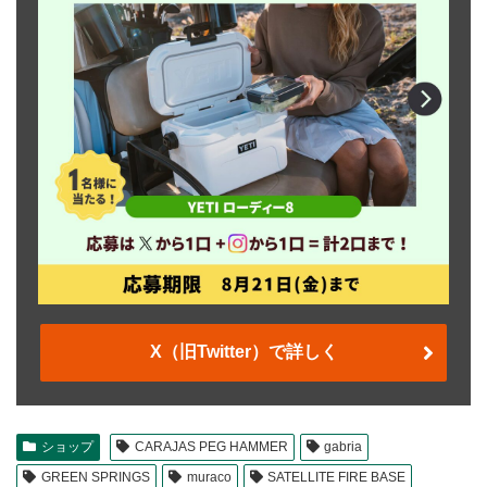
X（旧Twitter）で詳しく
ショップ
CARAJAS PEG HAMMER
gabria
GREEN SPRINGS
muraco
SATELLITE FIRE BASE