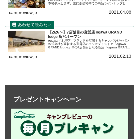
本格参入します。主に低価格帯での商品ラインナップとな
るため、ワークマンと競合するポジショニングです。200
品目の中から注目商品をピックアップして詳細をレビュー
2021.04.08
campreview.jp
します。
【2/26〜】7店舗目の直営店 ogawa GRAND
lodge 所沢オープン
ogawa（オガワ）ブランドを展開するキャンパルジャパン
株式会社が運営する直営店のコンセプトストア「ogawa
GRAND lodge」その7店舗目となる新店「ogawa GRAND
lodge 所沢」が2021年2月26日に埼玉県所沢市の
TOCOTOCO SQUAREにオープンします。詳細をレビュー
2021.02.13
campreview.jp
します。
プレゼントキャンペーン