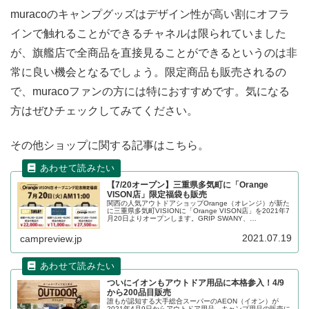
muracoのキャンプグッズはデザイン性が高い割にオフラ
インで触れることができるチャネルは限られていました
が、旗艦店で全商品を直接見ることができるというのは非
常に良い機会となるでしょう。限定商品も販売されるの
で、muracoファンの方には特におすすめです。気になる
方はぜひチェックしてみてください。
その他ショップに関する記事はこちら。
【7/20オープン】三重県多気町に「Orange
VISON店」限定福袋も販売
関西の人気アウトドアショップOrange（オレンジ）が新た
に三重県多気町VISIONに「Orange VISON店」を2021年7
月20日よりオープンします。GRIP SWANY、
PENDLETONなどオープニング記念の限定福袋も販売され
ます。詳細をレビューします。
2021.07.19
campreview.jp
ついにイオンもアウトドア用品に本格参入！4/9
から200品目販売
誰もが認知する大手総合スーパーのAEON（イオン）が
2021年4月9日からアウトドア用品、キャンプ用品の販売に