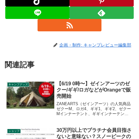
企画・制作: キャンプレビュー編集部
関連記事
【6/19 0時〜】ゼインアーツのゼ
キャンプグッズ
クー/ギギ/ロガなどがOrangeで販
売開始
ZANEARTS（ゼインアーツ）の人気商品
ゼクーM、ロガ4、ギギ1、ギギ2、ゼクー
Mインナーテント、ギギインナーテント
がアウトドアショップOrange（オレン
ジ）のオンラインストアにて2021年6月19
日0時から販売されます。詳細をレビュー
30万円以上でプラチナ会員目指さ
ショップ
します。
ないと意味ない？スノーピークの