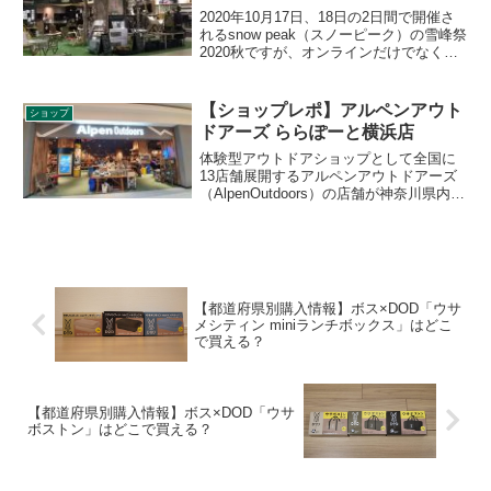
2020年10月17日、18日の2日間で開催さ
れるsnow peak（スノーピーク）の雪峰祭
2020秋ですが、オンラインだけでなく、
実店舗でも各種セールや限定品の発売が
行われます。直営店のスノーピーク武蔵
小杉に行ってきたので、その様子をレビ
【ショップレポ】アルペンアウト
ショップ
ューします。
ドアーズ ららぽーと横浜店
体験型アウトドアショップとして全国に
13店舗展開するアルペンアウトドアーズ
（AlpenOutdoors）の店舗が神奈川県内に
はららぽーと横浜にのみ1店舗あります。
2021年1月8日よりゆるキャン△とのキャ
ンペーンも行っていました。ショップの
詳細をご紹介します。
【都道府県別購入情報】ボス×DOD「ウサ
メシティン miniランチボックス」はどこ
で買える？
【都道府県別購入情報】ボス×DOD「ウサ
ボストン」はどこで買える？