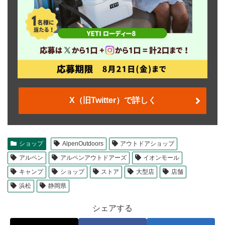
X（旧Twitter）で詳しく
ショップ
AlpenOutdoors
アウトドアショップ
アルペン
アルペンアウトドアーズ
イオンモール
キャンプ
ショップ
ストア
大型店
店舗
浜松
静岡県
シェアする