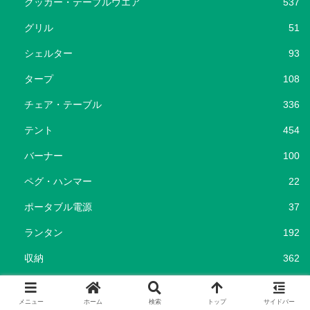
クッカー・テーブルウエア
537
グリル
51
シェルター
93
タープ
108
チェア・テーブル
336
テント
454
バーナー
100
ペグ・ハンマー
22
ポータブル電源
37
ランタン
192
収納
362
寝袋・コット
215
メニュー
ホーム
検索
トップ
サイドバー
暖房器具
116