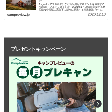
Ff
Asgard（アスガルド）など高品質な北欧テントを展開する
Nordisk（ノルディスク）が、2021年1月30日に開業する葛
西臨海公園駅の高架下に新たに開業する商業施設「Ff（エ
フエフ）」にアウトドアライフショップHygge Store by
2020.12.13
campreview.jp
NORDISK（ヒュッゲストアバイノルディスク）をオープン
します。詳細をレビューします。
プレゼントキャンペーン