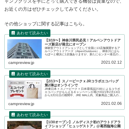
ャンプグッズを手にとって購入できる機会は貴重なので、
お近くの方はぜひチェックしてみてください。
その他ショップに関する記事はこちら。
【3/19〜】神奈川県民必見！アルペンアウトドア
ーズ新店が港北にオープン
体験型アウトドアショップとして全国に13店舗展開するア
ルペンアウトドアーズ（AlpenOutdoors）。神奈川にはら
らぽーと横浜に1店舗ありますが、新たにセンター港北のノ
ースポートモール地下1Fに2021年3月19日にオープンしま
す。詳細をレビューします。
2021.02.12
campreview.jp
【2/13〜】スノーピーク x JRコラボエコバッグ
第2弾はオンラインで
JR東日本 × スノーピーク × 日本環境設計3社によるコラボ
エコバッグがもらえるキャンペーンが再び2021年2月13日
から3月31日の期間中、JRE MALL内、対象商品ご購入の方
にプレゼントされます。前回も大人気だったこちらのエコ
バッグの詳細をレビューします。
2021.02.06
campreview.jp
【1/30オープン】ノルディスク初のアウトドアラ
イフショップ「ヒュッゲストア」@葛西臨海公園