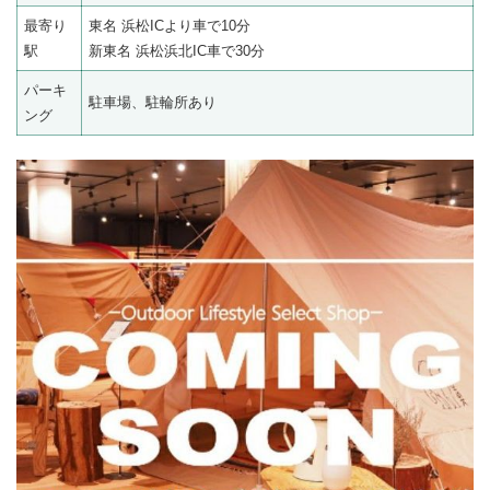
最寄り
東名 浜松ICより車で10分
駅
新東名 浜松浜北IC車で30分
パーキ
駐車場、駐輪所あり
ング