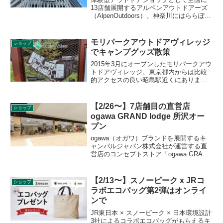
13店舗展開するアルペンアウトドアーズ
（AlpenOutdoors）。神奈川にはららぽー
と横浜に1店舗ありますが、新たにセンタ
ー港北のノースポートモール地下1Fに
2021年3月19日にオープンします。詳細を
モリパークアウトドアヴィレッジ
ショップ
レビューします。
でキャンプグッズ散策
2015年3月にオープンしたモリパークアウ
トドアヴィレッジ。東京都内からは比較
的アクセスの良い昭島駅近くにありま
す。気になってはいたものの、今まで行
けていなかったので、キャンプグッズの
散策に行ってきました。
【2/26〜】7店舗目の直営店
ショップ
ogawa GRAND lodge 所沢オー
プン
ogawa（オガワ）ブランドを展開するキ
ャンパルジャパン株式会社が運営する直
営店のコンセプトストア「ogawa GRAND
lodge」その7店舗目となる新店「ogawa
GRAND lodge 所沢」が2021年2月26日に
埼玉県所沢市のTOCOTOCO SQUAREに
【2/13〜】スノーピーク x JRコ
ショップ
オープンします。詳細をレビューしま
ラボエコバッグ第2弾はオンライ
す。
ンで
JR東日本 × スノーピーク × 日本環境設計
3社によるコラボエコバッグがもらえるキ