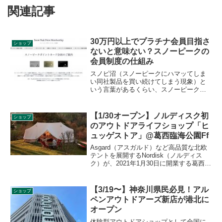
関連記事
30万円以上でプラチナ会員目指さ
ショップ
ないと意味ない？スノーピークの
会員制度の仕組み
スノピ沼（スノーピークにハマッてしま
い同社製品を買い続けてしまう現象）と
いう言葉があるくらい、スノーピーク愛
好者のスノピ愛は凄まじいものがありま
す。そのロイヤルティを醸成する仕組み
の一つがスノーピークの独自会員制度で
【1/30オープン】ノルディスク初
ショップ
す。その仕組をご紹介します。
のアウトドアライフショップ「ヒ
ュッゲストア」@葛西臨海公園Ff
Asgard（アスガルド）など高品質な北欧
テントを展開するNordisk（ノルディス
ク）が、2021年1月30日に開業する葛西臨
海公園駅の高架下に新たに開業する商業
施設「Ff（エフエフ）」にアウトドアラ
イフショップHygge Store by
【3/19〜】神奈川県民必見！アル
ショップ
NORDISK（ヒュッゲストアバイノルディ
ペンアウトドアーズ新店が港北に
スク）をオープンします。詳細をレビュ
オープン
ーします。
体験型アウトドアショップとして全国に