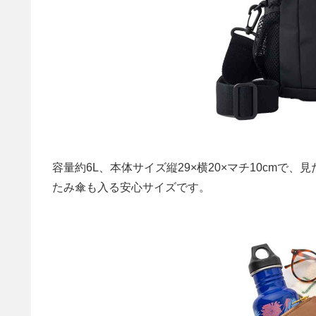
容量約6L、本体サイズ縦29×横20×マチ10cm
たみ傘も入る安心サイズです。