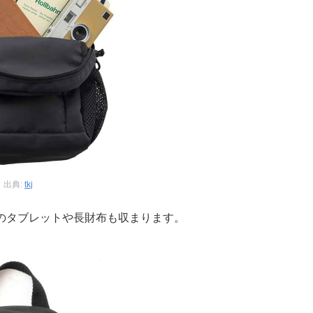
出典:
tkj
チのタブレットや長財布も収まります。