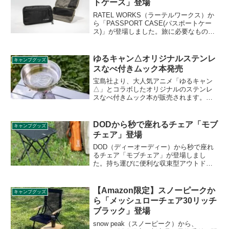
トケース」登場
RATEL WORKS（ラーテルワークス）か
ら「PASSPORT CASE(パスポートケー
ス)」が登場しました。旅に必要なものを
ひとつにまとめ、スムーズな移動と安心
感を提供する収納ケースです。パスポー
トケースとしてだけでなく、財布や小物
ゆるキャン△オリジナルステンレ
キャンプグッズ
収納として日常使いにも対応します。詳
スなべ付きムック本発売
細をレビューします。
宝島社より、大人気アニメ「ゆるキャン
△」とコラボしたオリジナルのステンレ
スなべ付きムック本が販売されます。リ
ンver.「絶対うまい」なべとなでしこver.
の「うまー」なべの2種類が特別付録とし
て付属します。詳細をレビューします。
DODから秒で座れるチェア「モブ
キャンプグッズ
チェア」登場
DOD（ディーオーディー）から秒で座れ
るチェア「モブチェア」が登場しまし
た。持ち運びに便利な収束型アウトドア
チェアで、パッと開くだけ簡単に設置で
きます。一般的な同構造の収束式チェア
よりも座面が高く、35cmに設計されてお
【Amazon限定】スノーピークか
キャンプグッズ
り、足腰への負担を軽減し、快適な座り
ら「メッシュローチェア30リッチ
心地を実現します。詳細をレビューしま
ブラック」登場
す。
snow peak（スノーピーク）から、