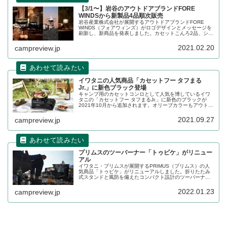
【3/1〜】岩谷のアウトドアブランドFORE
WINDSから新製品4品順次販売
岩谷産業株式会社が展開するアウトドアブランドFORE
WINDS（フォアウィンズ）がロゴデザインとメッセージを
刷新し、新商品を発表しました。カセットこんろ2品、シン
グルバーナー、ガスバーナーが登場します。各製品の詳細
をレビューします。
2021.02.20
campreview.jp
イワタニの人気商品「カセットフー タフまる
Jr.」に新色ブラック登場
キャンプ用のカセットコンロとして人気を博しているイワ
タニの「カセットフー タフまるJr.」に新色のブラックが
2021年10月から追加されます。オリーブカラーもアウトド
アシーンにマッチしていましたが、ブラックはさらに渋い
カラーで人気となりそうです。詳細をレビューします。
2021.09.27
campreview.jp
プリムスのツーバーナー「トゥピケ」がリニュー
アル
イワタニ・プリムスが展開するPRIMUS（プリムス）の人
気商品「トゥピケ」がリニューアルしました。折りたたみ
式スタンドと風防を備えたコンパクト設計のツーバーナー
で、食材などをバーナーの下に置くこともできます。詳細
をレビューします。
2022.01.23
campreview.jp