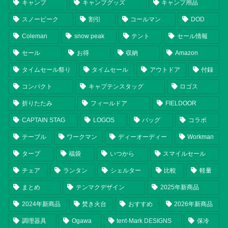
キャンプ
キャンプグッズ
キャンプ用品
スノーピーク
割引
コールマン
DOD
Coleman
snow peak
テント
セール情報
セール
お得
収納
Amazon
タイムセール祭り
タイムセール
アウトドア
付録
コンパクト
キャプテンスタッグ
ロゴス
折りたたみ
フィールドア
FIELDOOR
CAPTAIN STAG
LOGOS
バッグ
コラボ
テーブル
ワークマン
ディーオーディー
Workman
タープ
福袋
いつから
スマイルセール
チェア
ランタン
シェルター
比較
軽量
まとめ
テンマクデザイン
2025年新商品
2024年新商品
焚き火台
おすすめ
2026年新商品
調理器具
Ogawa
tent-Mark DESIGNS
保冷