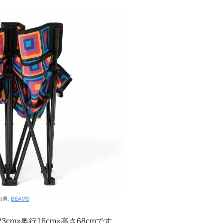
出典:
BEAMS
m×奥行16cm×高さ68cmです。