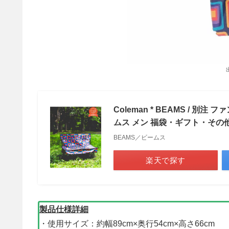
Coleman * BEAMS / 別注
ムス メン 福袋・ギフト・その他 そ
BEAMS／ビームス
楽天で探す
製品仕様詳細
・使用サイズ：約幅89cm×奥行54cm×高さ66cm