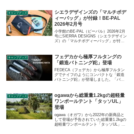
「サーモス 保冷缶ホルダー（JDU-
350/500）」が登場します。350ml缶用と
500ml缶用の2サイズが販売されます。詳
シエラデザインズの「マルチボデ
キャンプグッズ
細をレビューします。
ィーバッグ」が付録！BE-PAL
2026年2月号
小学館のBE-PAL（ビーパル）2026年2月
号にSIERRA DESIGNS（シエラデザイン
ズ）の「マルチボディーバッグ」が付録
として付きます。本体は約100gと超軽量
ながら、500mlボトルが2本入る大容量の
ボディーバッグで、街でもソトでも大活
フェデカから極厚フルタングの
キャンプグッズ
躍するアイテムです。詳細をレビューし
「鍛造バトニング鉈」登場
ます。
FEDECA（フェデカ）から極厚フルタン
グでナイフのようにコンパクトな「鍛造
バトニング鉈」が登場しました。「バト
ニングしやすい！」にとことんこだわっ
た、初心者からベテランまで楽しめるバ
トニング専用ナタです。詳細をレビュー
ogawaから総重量1.2kgの超軽量
キャンプグッズ
します。
ワンポールテント「タッソUL」
登場
ogawa（オガワ）から2022年の新商品と
して登場が予告されていた総重量1.2kgの
超軽量ワンポールテント「タッソUL」が
登場しました。UL（ウルトラライト）ス
タイルにぴったりな五角形でも六角形で