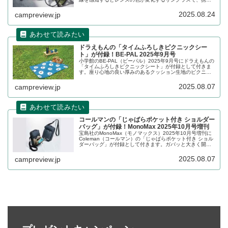
に便利なメガネ拭きにもなるポーチもセットになったアイ
テムです。詳細をレビューします。
2025.08.24
campreview.jp
ドラえもんの「タイムふろしきピクニックシー
ト」が付録！BE-PAL 2025年9月号
小学館のBE-PAL（ビーパル）2025年9月号にドラえもんの
「タイムふろしきピクニックシート」が付録として付きま
す。座り心地の良い厚みのあるクッション生地のピクニッ
クシートで、裏地は防水加工されており、草地や海辺でも
安心です。くるくる巻いてリュックに付けて、ハイキング
2025.08.07
campreview.jp
のお供にぴったりです。詳細をレビューします。
コールマンの「じゃばらポケット付き ショルダー
バッグ」が付録！MonoMax 2025年10月号増刊
宝島社のMonoMax（モノマックス）2025年10月号増刊に
Coleman（コールマン）の「じゃばらポケット付き ショル
ダーバッグ」が付録として付きます。ガバッと大きく開く
前ポケットが特徴のショルダーバッグで、3層式のじゃばら
ポケットを備えており、使用頻度の高い小物を収納するの
2025.08.07
campreview.jp
に便利です。詳細をレビューします。