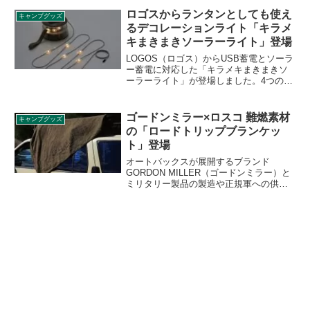
も使えるワンポールテントです。詳細を
ロゴスからランタンとしても使え
キャンプグッズ
レビューします。
るデコレーションライト「キラメ
キまきまきソーラーライト」登場
LOGOS（ロゴス）からUSB蓄電とソーラ
ー蓄電に対応した「キラメキまきまきソ
ーラーライト」が登場しました。4つの点
灯モードで光るデコレーションライト
で、ランタンとしても使用できます。詳
細をレビューします。
ゴードンミラー×ロスコ 難燃素材
キャンプグッズ
の「ロードトリップブランケッ
ト」登場
オートバックスが展開するブランド
GORDON MILLER（ゴードンミラー）と
ミリタリー製品の製造や正規軍への供給
を続けてきた伝統あるアメリカのブラン
ド ROTHCO（ロスコ）のコラボアイテム
「ロードトリップブランケット」が登場
します。詳細をレビューします。