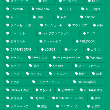
スノーピーク
割引
コールマン
DOD
Coleman
snow peak
テント
セール情報
セール
お得
収納
Amazon
タイムセール祭り
タイムセール
アウトドア
付録
コンパクト
キャプテンスタッグ
ロゴス
折りたたみ
フィールドア
FIELDOOR
CAPTAIN STAG
LOGOS
バッグ
コラボ
テーブル
ワークマン
ディーオーディー
Workman
タープ
福袋
いつから
スマイルセール
チェア
ランタン
シェルター
比較
軽量
まとめ
テンマクデザイン
2025年新商品
2024年新商品
焚き火台
おすすめ
2026年新商品
調理器具
Ogawa
tent-Mark DESIGNS
保冷
ソロキャンプ
限定
ユニフレーム
オガワ