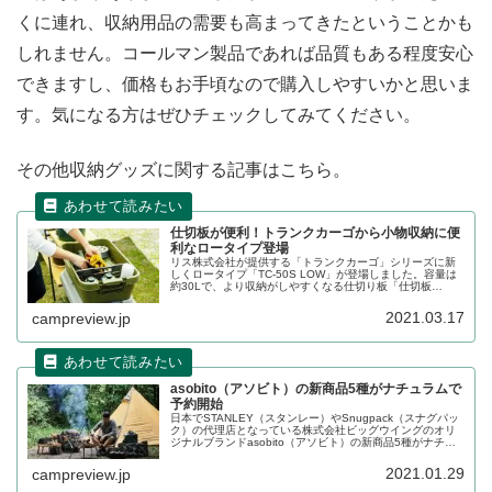
くに連れ、収納用品の需要も高まってきたということかも
しれません。コールマン製品であれば品質もある程度安心
できますし、価格もお手頃なので購入しやすいかと思いま
す。気になる方はぜひチェックしてみてください。
その他収納グッズに関する記事はこちら。
仕切板が便利！トランクカーゴから小物収納に便
利なロータイプ登場
リス株式会社が提供する「トランクカーゴ」シリーズに新
しくロータイプ「TC-50S LOW」が登場しました。容量は
約30Lで、より収納がしやすくなる仕切り板「仕切板
LOW」も合わせて販売されます。詳細をレビューします。
2021.03.17
campreview.jp
asobito（アソビト）の新商品5種がナチュラムで
予約開始
日本でSTANLEY（スタンレー）やSnugpack（スナグパッ
ク）の代理店となっている株式会社ビッグウイングのオリ
ジナルブランドasobito（アソビト）の新商品5種がナチュ
ラムで予約を開始します。販売日は2021年2月10日からと
なるそうです。詳細をレビューします。
2021.01.29
campreview.jp