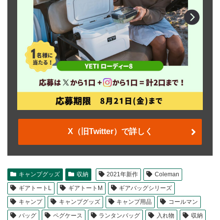
X（旧Twitter）で詳しく
キャンプグッズ
収納
2021年新作
Coleman
ギアトートL
ギアトートM
ギアバッグシリーズ
キャンプ
キャンプグッズ
キャンプ用品
コールマン
バッグ
ペグケース
ランタンバッグ
入れ物
収納