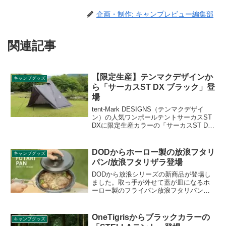
企画・制作: キャンプレビュー編集部
関連記事
【限定生産】テンマクデザインか
キャンプグッズ
ら「サーカスST DX ブラック」登
場
tent-Mark DESIGNS（テンマクデザイ
ン）の人気ワンポールテントサーカスST
DXに限定生産カラーの「サーカスST DX
ブラック」が登場します。フロントフラ
ップスペシャルパッケージとして本体だ
けでなくトリポットレギュラー、フロン
DODからホーロー製の放浪フタリ
キャンプグッズ
トフラップがセット販売されます。詳細
パン/放浪フタリザラ登場
をレビューします。
DODから放浪シリーズの新商品が登場し
ました。取っ手が外せて蓋が皿になるホ
ーロー製のフライパン放浪フタリパン
と、直火調理が可能なホーロー製の2枚セ
ット皿である放浪フタリザラです。いず
れも手入れがしやすいホーロー製の商品
OneTigrisからブラックカラーの
キャンプグッズ
です。詳細をレビューします。