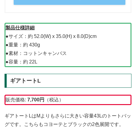
製品仕様詳細
●サイズ：約 52.0(W) x 35.0(H) x 8.0(D)cm
●重量：約 430g
●素材：コットンキャンバス
●容量：約 22L
ギアトートL
販売価格:
7,700
円
（税込）
ギアトートLはMよりもさらに大きい容量43Lのトートバッ
グです。こちらもコヨーテとブラックの2色展開です。