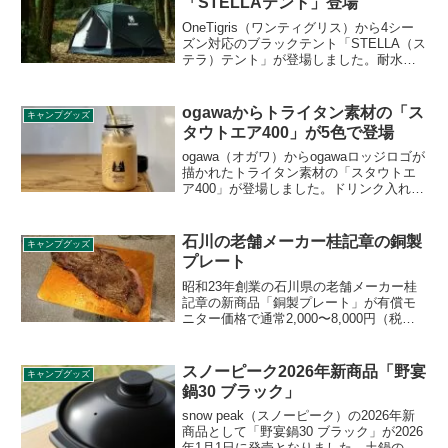
「STELLAテント」登場
OneTigris（ワンティグリス）から4シー
ズン対応のブラックテント「STELLA（ス
テラ）テント」が登場しました。耐水圧
3000mmの軽量で耐久性のあるシルナイ
ロン生地が採用されたインナーテント付
きのドームテントです。詳細をレビュー
ogawaからトライタン素材の「ス
キャンプグッズ
します。
タウトエア400」が5色で登場
ogawa（オガワ）からogawaロッジロゴが
描かれたトライタン素材の「スタウトエ
ア400」が登場しました。ドリンク入れと
してだけでなく、フードコンテナとして
も使うことができます。カラフルな5色展
開です。詳細をレビューします。
石川の老舗メーカー桂記章の銅製
キャンプグッズ
プレート
昭和23年創業の石川県の老舗メーカー桂
記章の新商品「銅製プレート」が有償モ
ニター価格で通常2,000〜8,000円（税
別）で販売されるプレートが1,000円
（税、送料込）で購入できたので、使用
感含めて詳細をレビューします。
スノーピーク2026年新商品「野宴
キャンプグッズ
鍋30 ブラック」
snow peak（スノーピーク）の2026年新
商品として「野宴鍋30 ブラック」が2026
年1月1日に発売となりました。土鍋のフ