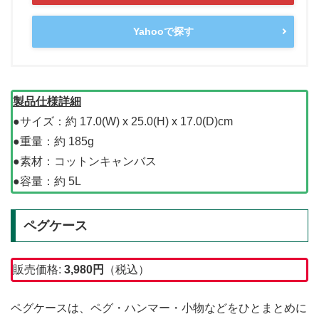
Yahooで探す
製品仕様詳細
●サイズ：約 17.0(W) x 25.0(H) x 17.0(D)cm
●重量：約 185g
●素材：コットンキャンバス
●容量：約 5L
ペグケース
販売価格:
3,980
円
（税込）
ペグケースは、ペグ・ハンマー・小物などをひとまとめに