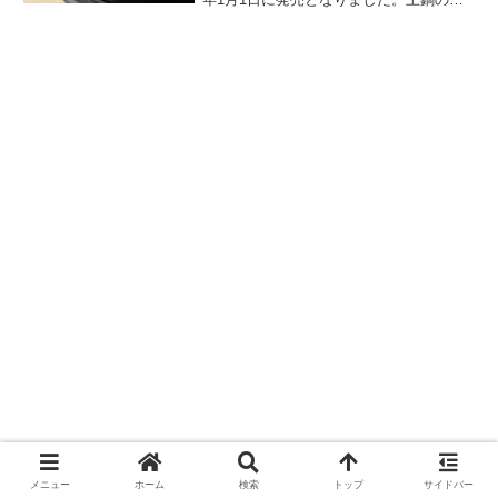
ォルムを残しつつ、アウトドアでの使用
にも耐えられるようにスノーピークが考
案した、アルミニウム合金製の鍋が、落
ち着いたブラックカラー仕様で登場で
す。詳細をレビューします。
メニュー
ホーム
検索
トップ
サイドバー