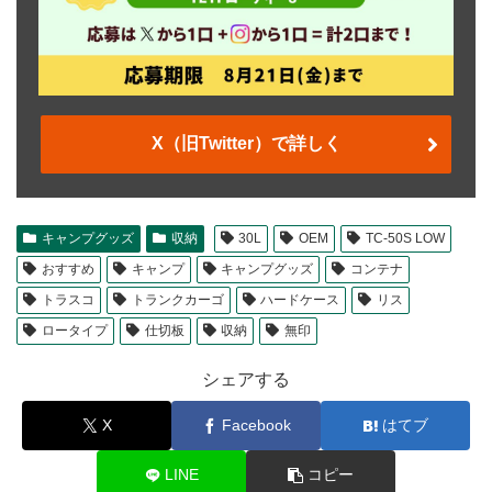
X（旧Twitter）で詳しく
キャンプグッズ
収納
30L
OEM
TC-50S LOW
おすすめ
キャンプ
キャンプグッズ
コンテナ
トラスコ
トランクカーゴ
ハードケース
リス
ロータイプ
仕切板
収納
無印
シェアする
X
Facebook
はてブ
LINE
コピー