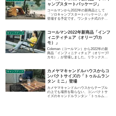
で、6日以上氷が残る圧倒的な保冷力を実
ャンプスタートパッケージ」
現しています。詳細をレビューします。
コールマンから2022年の新商品として
「ソロキャンプスタートパッケージ」が
登場する予定です。ワンタッチ式のテン
ト、チェア、寝袋、焚火台などソロキャ
ンプに必要な道具一式がセットになって
おり、それらを運ぶキャリーケースもつ
コールマン2022年新商品「インフ
キャンプグッズ
いています。詳細をレビューします。
ィニティチェア（オリーブ/カ
モ）」
Coleman（コールマン）から2022年の新
商品「インフィニティチェア（オリーブ/
カモ）」が登場しました。リラックスを
追求した贅沢なアウトドアチェアとして
登場したインフィニティチェアですが、
2022年は新色としてオリーブとカモが追
カメヤマキャンドルハウスからコ
キャンプグッズ
加されます。詳細をレビューします。
ンパクトサイズの「トゥルムラン
タン ミニ」登場
カメヤマキャンドルハウスからテーブル
の上でも場所を取らない、コンパクトサ
イズのキャンドルランタン「トゥルムラ
ンタン ミニ」が登場しました。カラーは
ブラック、ゴールド、シルバーの3色展開
です。詳細をレビューします。