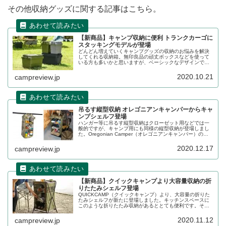
その他収納グッズに関する記事はこちら。
【新商品】キャンプ収納に便利 トランクカーゴに
スタッキングモデルが登場
どんどん増えていくキャンプグッズの収納のお悩みを解決
してくれる収納箱。無印良品の頑丈ボックスなどを使って
いる方も多いかと思いますが、ベーシックなデザインで扱
いやすいトランクカーゴから新モデルが登場しました。そ
の詳細をレビューします。
2020.10.21
campreview.jp
吊るす縦型収納 オレゴニアンキャンパーからキャ
ンプシェルフ登場
ハンガー等に吊るす縦型収納はクローゼット用などでは一
般的ですが、キャンプ用にも同様の縦型収納が登場しまし
た。Oregonian Camper（オレゴニアンキャンパー）の新
商品です。キャンプで使う場合には何が便利なのか、詳細
をレビューします。
2020.12.17
campreview.jp
【新商品】クイックキャンプより大容量収納の折
りたたみシェルフ登場
QUICKCAMP（クイックキャンプ）より、大容量の折りた
たみシェルフが新たに登場しました。キッチンスペースに
このような折りたたみ収納があるととても便利です。それ
でいて折りたたむとコンパクトに収納できる利便性も兼ね
備えています。詳細をビューします。
2020.11.12
campreview.jp