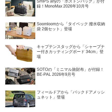
SHIPS anyの「ボストンバッグ」が付
録！MonoMax 2026年10月号
Soomloomから「タイベック 撥水収納
袋 2個セット」登場
キャプテンスタッグから「シャープナ
ー付きカッティングボード 34cm」登
場
SOTOの「ミニマル旅財布」が付録！
BE-PAL 2026年9月号
フィールドアから「バックドアメッシ
ュネット」登場