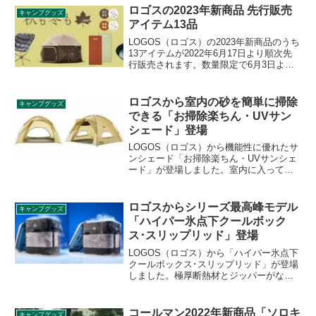
ロゴスの2023年新商品 先行販売
キャンプグッズ
アイテム13品
LOGOS（ロゴス）の2023年新商品のうち
13アイテムが2022年6月17日より順次先
行販売されます。数量限定で6月3日より
ロゴス公式オンライン店で先行予約が可
能です。大型ドームテントからソロキャ
ンプ用テーブルなど魅力的な製品が多数
ロゴスから室内の砂を簡単に掃除
キャンプグッズ
登場します。詳細をレビューします。
できる「お掃除楽ちん・UVサン
シェード」登場
LOGOS（ロゴス）から機能性に優れたサ
ンシェード「お掃除楽ちん・UVサンシェ
ード」が登場しました。室内に入ってし
まった砂の掃除が簡単にできる、フルク
ローズタイプのサンシェードです。詳細
をレビューします。
ロゴスからシリーズ最高峰モデル
キャンプグッズ
「ハイパー氷点下クールボック
ス･スリップリッド」登場
LOGOS（ロゴス）から「ハイパー氷点下
クールボックス･スリップリッド」が登場
しました。極厚断熱材とジッパーがなく
ワンアクションで開閉できる「スリップ
リッド構造」を採用した、「ハイパー氷
点下クーラーシリーズ」の最高峰モデル
コールマン2022年新商品「ソロキ
キャンプグッズ