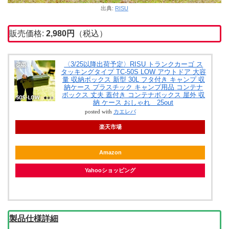
出典:
RISU
販売価格:
2,980
円
（税込）
〈3/25以降出荷予定〉RISU トランクカーゴ ス
タッキングタイプ TC-50S LOW アウトドア 大容
量 収納ボックス 新型 30L フタ付き キャンプ 収
納ケース プラスチック キャンプ用品 コンテナ
ボックス 丈夫 蓋付き コンテナボックス 屋外 収
納 ケース おしゃれ 25out
posted with
カエレバ
楽天市場
Amazon
Yahooショッピング
製品仕様詳細