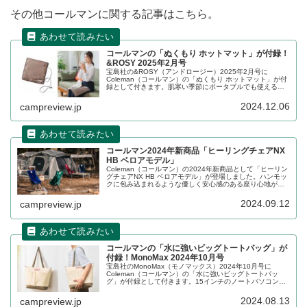
その他コールマンに関する記事はこちら。
コールマンの「ぬくもり ホットマット」が付録！
&ROSY 2025年2月号
宝島社の&ROSY（アンドロージー）2025年2月号に
Coleman（コールマン）の「ぬくもり ホットマット」が付
録として付きます。肌寒い季節にポータブルでも使えるな
めらかな肌触りの生地のホットマットで、バッグやポケッ
トにしのばせられるコンパクトなアイテムです。詳細をレ
2024.12.06
campreview.jp
ビューします。
コールマン2024年新商品「ヒーリングチェアNX
HB ベロアモデル」
Coleman（コールマン）の2024年新商品として「ヒーリン
グチェアNX HB ベロアモデル」が登場しました。ハンモッ
クに包み込まれるような優しく安心感のある座り心地が特
長のロースタイルハイバックチェアが、昔ながらの喫茶店
を彷彿とさせるベロア生地を採用して新登場です。詳細を
2024.09.12
campreview.jp
レビューします。
コールマンの「水に強いビッグトートバッグ」が
付録！MonoMax 2024年10月号
宝島社のMonoMax（モノマックス）2024年10月号に
Coleman（コールマン）の「水に強いビッグトートバッ
グ」が付録として付きます。15インチのノートパソコンを
収納できる大容量のトートバッグで、生地の表面には水に
強い撥水加工が施されています。詳細をレビューします。
2024.08.13
campreview.jp