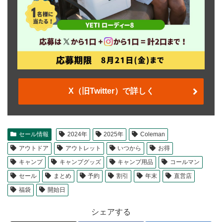
X（旧Twitter）で詳しく
セール情報
2024年
2025年
Coleman
アウトドア
アウトレット
いつから
お得
キャンプ
キャンプグッズ
キャンプ用品
コールマン
セール
まとめ
予約
割引
年末
直営店
福袋
開始日
シェアする