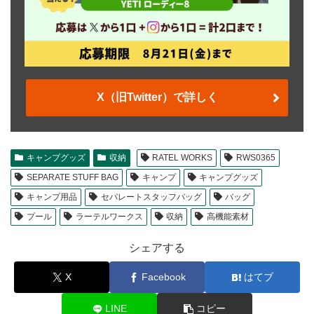
X（旧Twitter）で詳しく
キャンプグッズ
収納
RATEL WORKS
RWS0365
SEPARATE STUFF BAG
キャンプ
キャンプグッズ
キャンプ用品
セパレートスタッフバッグ
バッグ
プール
ラーテルワークス
収納
高機能素材
シェアする
X
Facebook
はてブ
LINE
コピー