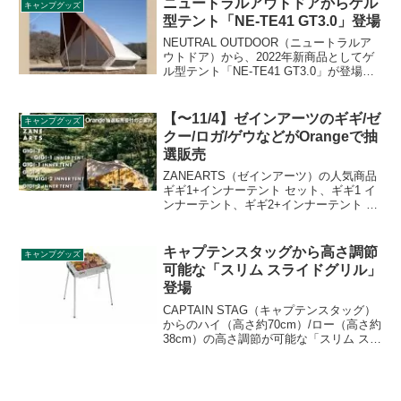
ニュートラルアウトドアからゲル
キャンプグッズ
す。詳細をレビューします。
型テント「NE-TE41 GT3.0」登場
NEUTRAL OUTDOOR（ニュートラルア
ウトドア）から、2022年新商品としてゲ
ル型テント「NE-TE41 GT3.0」が登場し
ました。ワンポール構造を基本としなが
ら、入り口にタープもついているユニー
クな形状のテントです。詳細をレビュー
【〜11/4】ゼインアーツのギギ/ゼ
キャンプグッズ
します。
クー/ロガ/ゲウなどがOrangeで抽
選販売
ZANEARTS（ゼインアーツ）の人気商品
ギギ1+インナーテント セット、ギギ1 イ
ンナーテント、ギギ2+インナーテント セ
ット、ギギ2 インナーテント、ゼクーM
インナーテント、ロガ4、ゲウがアウトド
アショップOrange（オレンジ）のオンラ
キャプテンスタッグから高さ調節
キャンプグッズ
インストアにて抽選販売されます。詳細
可能な「スリム スライドグリル」
をレビューします。
登場
CAPTAIN STAG（キャプテンスタッグ）
からのハイ（高さ約70cm）/ロー（高さ約
38cm）の高さ調節が可能な「スリム スラ
イドグリル」が新たに登場しました。収
納サイズが厚さ8cmとスリムに収納でき
るグリルです。詳細をレビューします。