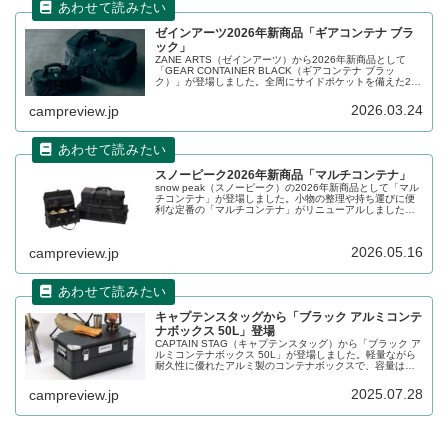
ゼインアーツ2026年新商品「ギアコンテナ ブラ
ック」
ZANE ARTS（ゼインアーツ）から2026年新商品として
「GEAR CONTAINER BLACK（ギアコンテナ ブラッ
ク）」が登場しました。全周にサイドポケットを備えた2サ
イズのギアコンテナで、Sサイズはペグや食器入れに最適。
Lサイズは鍋類やケトルなどの調理器具入れに便利です。詳
2026.03.24
campreview.jp
細をレビューします。
スノーピーク2026年新商品「マルチコンテナ」
snow peak（スノーピーク）の2026年新商品として「マル
チコンテナ」が登場しました。小物の整理や持ち運びに便
利な定番の「マルチコンテナ」がリニューアルしました。
S・M・Lの3サイズ展開や四角い形状はそのままに、細部を
ブラッシュアップさせています。詳細をレビューします。
2026.05.16
campreview.jp
キャプテンスタッグから「ブラック アルミコンテ
ナボックス 50L」登場
CAPTAIN STAG（キャプテンスタッグ）から「ブラック ア
ルミコンテナボックス 50L」が登場しました。軽量ながら
耐久性に優れたアルミ製のコンテナボックスで、容量は
50Lと大容量なのでアウトドアではもちろん、家庭内の収
納ケースとして様々なものを整理整頓するのに便利なアイ
2025.07.28
campreview.jp
テムです。詳細をレビューします。