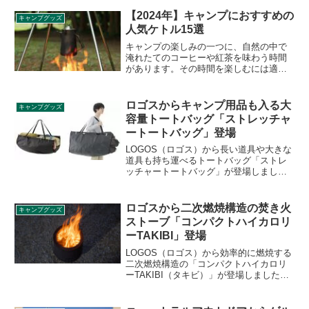
【2024年】キャンプにおすすめの
キャンプグッズ
人気ケトル15選
キャンプの楽しみの一つに、自然の中で
淹れたてのコーヒーや紅茶を味わう時間
があります。その時間を楽しむには適切
なキャンプケトル選びが欠かせません。
この記事では、ソロキャンプから大人数
でのキャンプまで、あらゆるシーンに合
ロゴスからキャンプ用品も入る大
キャンプグッズ
わせたキャンプケトルの選び方を解説し
容量トートバッグ「ストレッチャ
ます。素材や形状、容量などに注目し、
ートートバッグ」登場
おすすめの15種類をご紹介します。
LOGOS（ロゴス）から長い道具や大きな
道具も持ち運べるトートバッグ「ストレ
ッチャートートバッグ」が登場しまし
た。丈夫で防水性に優れており、キャン
プに便利な大容量のトートバッグです。
詳細をレビューします。
ロゴスから二次燃焼構造の焚き火
キャンプグッズ
ストーブ「コンパクトハイカロリ
ーTAKIBI」登場
LOGOS（ロゴス）から効率的に燃焼する
二次燃焼構造の「コンパクトハイカロリ
ーTAKIBI（タキビ）」が登場しました。
煙やにおいが出にくく美しい炎が楽しめ
る焚き火ストーブで、調理器具を使い分
ければ多彩なキャンプ料理も楽しめま