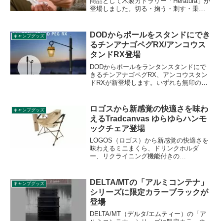
商品として木製カトラリー「Heratura」が
登場しました。切る・掬う・刺す・乗せ
るなど、様々な使い方に対応し、ヘラ・
スプーン・フォーク・小皿として使える
マルチ木製カトラリーです。詳細をレビ
DODからポールをスタンドにでき
キャンプグッズ
ューします。
るチンアナゴペグRX/アンコウス
タンドRX登場
DODからポールをランタンスタンドにで
きるチンアナゴペグRX、アンコウスタン
ドRXが新登場します。いずれも無印のチ
ンアナゴペグ、アンコウスタンドのリニ
ューアルした後継モデルとなります。新
モデルで商品性はどう改善されたのでし
ロゴスから新感覚の快適さを味わ
キャンプグッズ
ょうか。詳細をレビューします。
えるTradcanvas ゆらゆらハンモ
ックチェア登場
LOGOS（ロゴス）から新感覚の快適さを
味わえるミニまくら、ドリンクホルダ
ー、リクライニング機能付きの
「Tradcanvas ゆらゆらハンモックチェ
ア」が新たに登場しました。パーツを分
解できる組立て式で、コンパクトに収納
DELTA/MTの「アルミコンテナ」
キャンプグッズ
可能です。詳細をレビューします。
シリーズに限定カラーブラックが
登場
DELTA/MT（デルタ/エムティー）の「ア