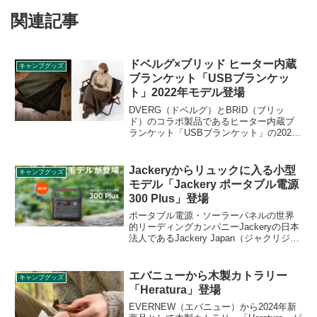
関連記事
ドベルグ×ブリッド ヒーター内蔵
キャンプグッズ
ブランケット「USBブランケッ
ト」2022年モデル登場
DVERG（ドベルグ）とBRID（ブリッ
ド）のコラボ製品であるヒーター内蔵ブ
ランケット「USBブランケット」の2022
年モデルが登場します。モバイルバッテ
リーと接続してヒーターであたたまるこ
とができるブランケットです。詳細をレ
Jackeryからリュックに入る小型
キャンプグッズ
ビューします。
モデル「Jackery ポータブル電源
300 Plus」登場
ポータブル電源・ソーラーパネルの世界
的リーディングカンパニーJackeryの日本
法人であるJackery Japan（ジャクリジャ
パン）から、リン酸鉄リチウムイオン電
池を搭載した小型のポータブル電源
「Jackery ポータブル電源 300 Plus」が
エバニューから木製カトラリー
キャンプグッズ
登場しました。詳細をレビューします。
「Heratura」登場
EVERNEW（エバニュー）から2024年新