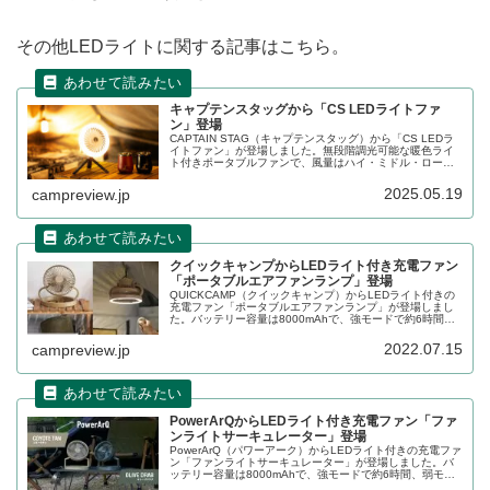
その他LEDライトに関する記事はこちら。
キャプテンスタッグから「CS LEDライトファ
ン」登場
CAPTAIN STAG（キャプテンスタッグ）から「CS LEDラ
イトファン」が登場しました。無段階調光可能な暖色ライ
ト付きポータブルファンで、風量はハイ・ミドル・ローの3
段階で調整が可能です。アウトドア・停電時・災害時など
いろいろな場面で役立つアイテムです。詳細をレビューし
2025.05.19
campreview.jp
ます。
クイックキャンプからLEDライト付き充電ファン
「ポータブルエアファンランプ」登場
QUICKCAMP（クイックキャンプ）からLEDライト付きの
充電ファン「ポータブルエアファンランプ」が登場しまし
た。バッテリー容量は8000mAhで、強モードで約6時間、
弱モードで約20時間の連続利用が可能です。詳細をレビュ
ーします。
2022.07.15
campreview.jp
PowerArQからLEDライト付き充電ファン「ファ
ンライトサーキュレーター」登場
PowerArQ（パワーアーク）からLEDライト付きの充電ファ
ン「ファンライトサーキュレーター」が登場しました。バ
ッテリー容量は8000mAhで、強モードで約6時間、弱モー
ドで約20時間の連続利用が可能です。詳細をレビューしま