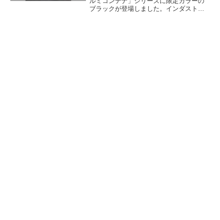
ルミコンテナ」シリーズに限定カラーの
ブラックが登場しました。インダストリ
アル輸送を目的とした人気のアルミコン
テナボックスが、マットな質感のブラッ
クカラーでより渋さが増しています。詳
細をレビューします。