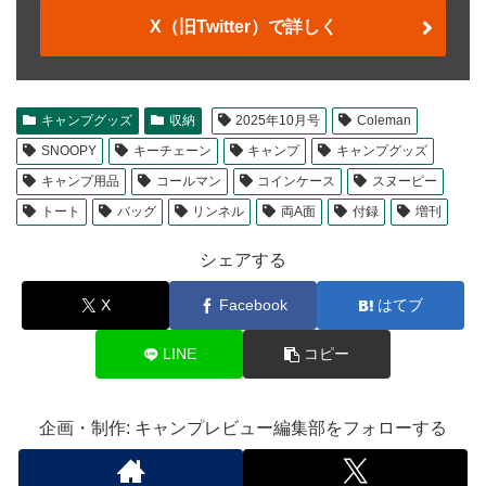
X（旧Twitter）で詳しく
キャンプグッズ
収納
2025年10月号
Coleman
SNOOPY
キーチェーン
キャンプ
キャンプグッズ
キャンプ用品
コールマン
コインケース
スヌーピー
トート
バッグ
リンネル
両A面
付録
増刊
シェアする
X
Facebook
はてブ
LINE
コピー
企画・制作: キャンプレビュー編集部をフォローする