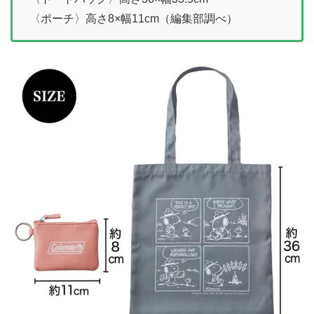
〈ポーチ〉高さ8×幅11cm（編集部調べ）