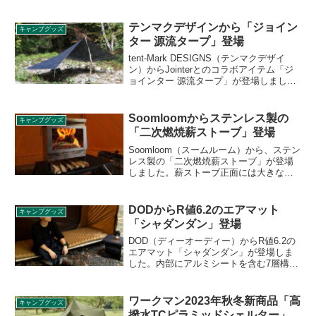
ー SOD-374」が2026年1月13日に発売と
なりました。本体下部に遮熱版を追加
し、下方に放射される熱を大幅に遮断す
テンマクデザインから「ジョイン
キャンプグッズ
ることによりバーナーを置いた面に対す
ター 源流タープ」登場
るダメージを大幅に軽減します。詳細を
レビューします。
tent-Mark DESIGNS（テンマクデザイ
ン）からJointerとのコラボアイテム「ジ
ョインター 源流タープ」が登場しまし
た。シュチュエーションに合わせて様々
な設営スタイルを可能にすることを求め
られる源流釣行において、使い勝手のい
Soomloomからステンレス製の
キャンプグッズ
いタープとなっています。詳細をレビュ
「二次燃焼薪ストーブ」登場
ーします。
Soomloom（スームルーム）から、ステン
レス製の「二次燃焼薪ストーブ」が登場
しました。薪ストーブ正面には大きな耐
熱ガラスが備えられており、燃焼する様
子を眺めることができます。煙突は7本付
属し、すべて薪ストーブ内に収納できる
DODからR値6.2のエアマット
キャンプグッズ
ためコンパクトです。詳細をレビューし
「シャダンダン」登場
ます。
DOD（ディーオーディー）からR値6.2の
エアマット「シャダンダン」が登場しま
した。内部にアルミシートを含む7層構造
で対流を防ぐ構造になっており、氷点下
の気温でも冷えを感じにくいR値6.2を実
現したエアマットです。完全エアー式マ
ワークマン2023年秋冬新商品「高
キャンプグッズ
ットのため、収納サイズはコンパクトに
撥水TCピラミッドシェルター」