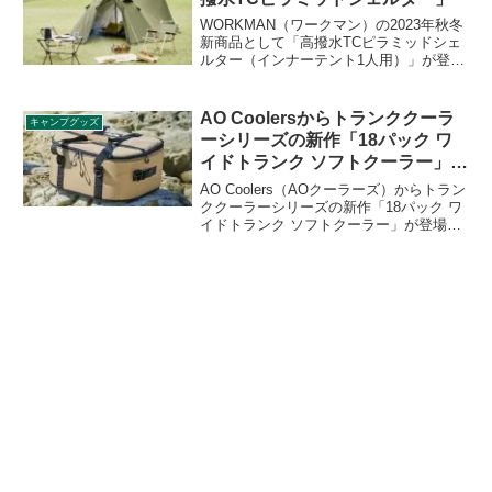
なります。詳細をレビューします。
WORKMAN（ワークマン）の2023年秋冬
新商品として「高撥水TCピラミッドシェ
ルター（インナーテント1人用）」が登場
しました。ワークマンテント部門人気
No.1のピラミッドシェルターが火の粉に
強いTC素材で登場です。詳細をレビュー
AO Coolersからトランククーラ
キャンプグッズ
します。
ーシリーズの新作「18パック ワ
イドトランク ソフトクーラー」登
場
AO Coolers（AOクーラーズ）からトラン
ククーラーシリーズの新作「18パック ワ
イドトランク ソフトクーラー」が登場し
ました。高さを落としてあり底が広く作
られているので、中身を探しやすく、取
り出しが簡単なクーラーです。詳細をレ
ビューします。