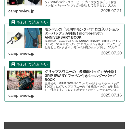
ン）×SNOOPY（スヌーピー）の「大きなポケット付き！
メッセンジャーバッグ」が付録として付きます。大人も子
どもも男女問わず使えるメッセンジャーバッグで、汚れに
2025.07.21
campreview.jp
くいフラップや大きなポケット付きでとても機能的です。
詳細をレビューします。
モンベルの「50周年モンタベア ロゴ入りショル
ダーバッグ」が付録！mont-bell 50th
ANNIVERSARY BOOK
宝島社の「mont-bell 50th ANNIVERSARY BOOK」にモン
ベルの「50周年モンタベア ロゴ入りショルダーバッグ」が
付録として付きます。モンベル初のムック本に、50周年記
念のモンタベアロゴが入ったショルダーバッグが付録とし
2025.07.20
campreview.jp
て付きます。2層式でお財布機能もついた便利なアイテムで
す。詳細をレビューします。
グリップスワニーの「多機能バッグ」が付録！
GRIP SWANY ワッペン付きショルダーバッグ
BOOK
宝島社の「GRIP SWANY ワッペン付きショルダーバッグ
BOOK」にグリップスワニーの「多機能バッグ」が付録と
して付きます。フロントポケットのデイジーチェーンは一
部が面ファスナー仕様になっており、付属のワッペンを着
2025.07.16
campreview.jp
脱できるだけでなく、お好みのワッペンを付けてカスタム
することが可能です。詳細をレビューします。