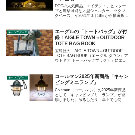
DODの人気商品、エイテント、ヒレター
プと連結可能な大型シェルター「ツクツ
クベース」が2021年3月18日から抽選販売
開始されます。八角形のタケノコテント
を四角形にしたという本シェルター。タ
ケノコテント、カマボコテントを企画し
エーグルの「トートバッグ」が付
キャンプグッズ
た人の商品だそうです。詳細をレビュー
録！AIGLE TOWN⇔OUTDOOR
します。
TOTE BAG BOOK
宝島社の「AIGLE TOWN⇔OUTDOOR
TOTE BAG BOOK（エーグル タウン⇔ア
ウトドア トートバッグブック）」にエー
グルの「トートバッグ」が付録として付
きます。エーグルのアイコンアイテム
「ラバーブーツ」にインスパイヤされた
コールマン2025年新商品「キャン
キャンプグッズ
超ビッグトートで、ラバーブーツ形チャ
ピングミニランプ」
ーム付きです。詳細をレビューします。
Coleman（コールマン）の2025年新商品
として「キャンピングミニランプ」が登
場しました。吊るしたり、卓上でも使用
できる充電式ミニランプです。シーンに
応じてLED色を電球色・MIX・昼光色の3
つを切り替えることができ、明るさは2段
階で調節できます。詳細をレビューしま
す。