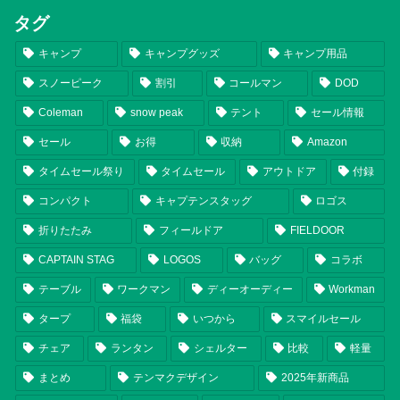
タグ
キャンプ
キャンプグッズ
キャンプ用品
スノーピーク
割引
コールマン
DOD
Coleman
snow peak
テント
セール情報
セール
お得
収納
Amazon
タイムセール祭り
タイムセール
アウトドア
付録
コンパクト
キャプテンスタッグ
ロゴス
折りたたみ
フィールドア
FIELDOOR
CAPTAIN STAG
LOGOS
バッグ
コラボ
テーブル
ワークマン
ディーオーディー
Workman
タープ
福袋
いつから
スマイルセール
チェア
ランタン
シェルター
比較
軽量
まとめ
テンマクデザイン
2025年新商品