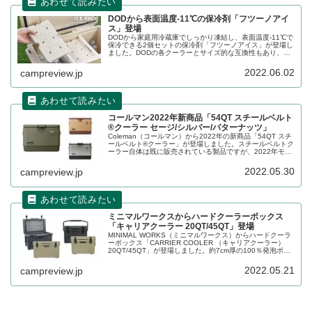
DODから表面温度-11℃の保冷剤「フツーノアイ
ス」登場
DODから家庭用冷蔵庫でしっかり凍結し、表面温度-11℃で
保冷できる2個セットの保冷剤「フツーノアイス」が登場し
ました。DODの各クーラーとサイズ的な互換性もあり、使
いやすい仕様になっています。詳細をレビューします。
2022.06.02
campreview.jp
コールマン2022年新商品「54QT スチールベルト
®クーラー セージ/シルバー/バターナッツ」
Coleman（コールマン）から2022年の新商品「54QT スチ
ールベルト®クーラー」が登場しました。スチールベルトク
ーラー自体は既に販売されている製品ですが、2022年モデ
ルはセージ、シルバー、バターナッツの3カラーとなりま
す。詳細をレビューします。
2022.05.30
campreview.jp
ミニマルワークスからハードクーラーボックス
「キャリアクーラー 20QT/45QT」登場
MINIMAL WORKS（ミニマルワークス）からハードクーラ
ーボックス「CARRIER COOLER （キャリアクーラー）
20QT/45QT」が登場しました。約7cm厚の100％発泡ポリ
ウレタンにより完璧な二重断熱効果を発揮します。詳細を
レビューします。
2022.05.21
campreview.jp