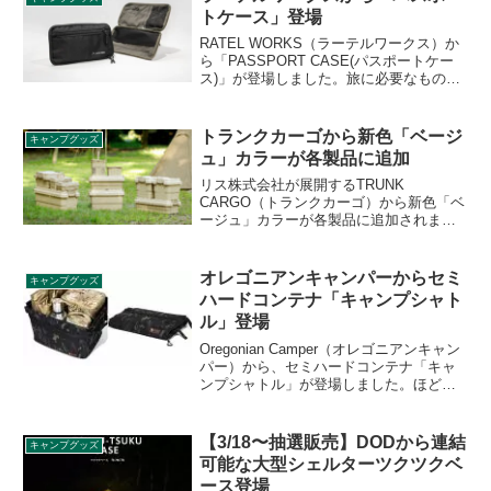
トケース」登場
RATEL WORKS（ラーテルワークス）か
ら「PASSPORT CASE(パスポートケー
ス)」が登場しました。旅に必要なものを
ひとつにまとめ、スムーズな移動と安心
感を提供する収納ケースです。パスポー
トケースとしてだけでなく、財布や小物
トランクカーゴから新色「ベージ
キャンプグッズ
収納として日常使いにも対応します。詳
ュ」カラーが各製品に追加
細をレビューします。
リス株式会社が展開するTRUNK
CARGO（トランクカーゴ）から新色「ベ
ージュ」カラーが各製品に追加されまし
た。現行カラーのグリーン・ブラック・
グレーに加えて新しく定番カラーとして
追加されたカラーで、馴染みやすい色合
オレゴニアンキャンパーからセミ
キャンプグッズ
いはアウトドアだけでなく室内収納にも
ハードコンテナ「キャンプシャト
最適です。詳細をレビューします。
ル」登場
Oregonian Camper（オレゴニアンキャン
パー）から、セミハードコンテナ「キャ
ンプシャトル」が登場しました。ほどよ
くたわむことでハードコンテナよりも収
納性・機動性が高いのが特徴です。詳細
をレビューします。
【3/18〜抽選販売】DODから連結
キャンプグッズ
可能な大型シェルターツクツクベ
ース登場