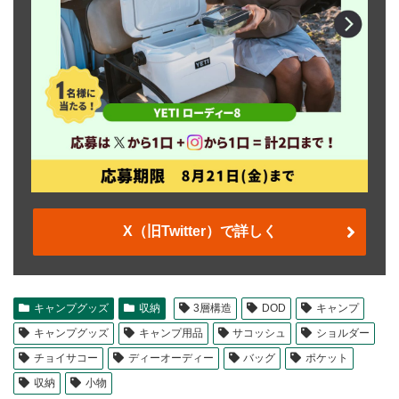
X（旧Twitter）で詳しく
キャンプグッズ
収納
3層構造
DOD
キャンプ
キャンプグッズ
キャンプ用品
サコッシュ
ショルダー
チョイサコー
ディーオーディー
バッグ
ポケット
収納
小物