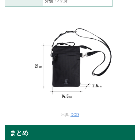
外側：2ヶ所
出典:
DOD
まとめ