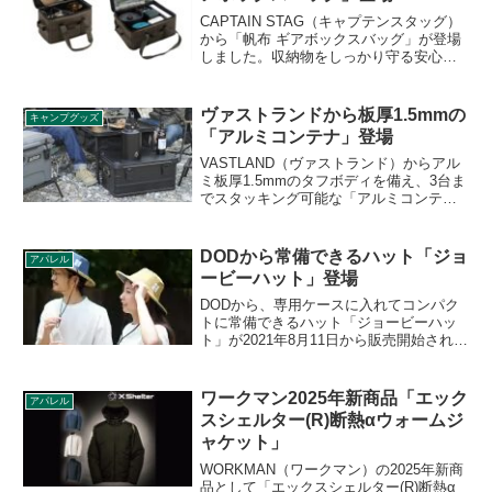
CAPTAIN STAG（キャプテンスタッグ）
から「帆布 ギアボックスバッグ」が登場
しました。収納物をしっかり守る安心設
計で、アウトドアギアの収納ケースとし
て最適です。便利なメッシュポケット付
きで、自由に動かせる中仕切りも付いて
ヴァストランドから板厚1.5mmの
キャンプグッズ
います。詳細をレビューします。
「アルミコンテナ」登場
VASTLAND（ヴァストランド）からアル
ミ板厚1.5mmのタフボディを備え、3台ま
でスタッキング可能な「アルミコンテ
ナ」が登場しました。容量50Lと95Lの2サ
イズで、カラーはタンとブラックの2色展
開です。詳細をレビューします。
DODから常備できるハット「ジョ
アパレル
ービーハット」登場
DODから、専用ケースに入れてコンパク
トに常備できるハット「ジョービーハッ
ト」が2021年8月11日から販売開始されま
す。今回直販のDOD STOREだけでなく
新たにAlpenグループ各店での販売もアナ
ウンスされました。詳細をレビューしま
ワークマン2025年新商品「エック
アパレル
す。
スシェルター(R)断熱αウォームジ
ャケット」
WORKMAN（ワークマン）の2025年新商
品として「エックスシェルター(R)断熱α