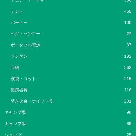
チェア・テーブル
338
テント
455
バーナー
100
ペグ・ハンマー
22
ポータブル電源
37
ランタン
192
収納
362
寝袋・コット
215
暖房器具
116
焚き火台・ナイフ・斧
201
キャンプ場
96
キャンプ飯
69
ショップ
25