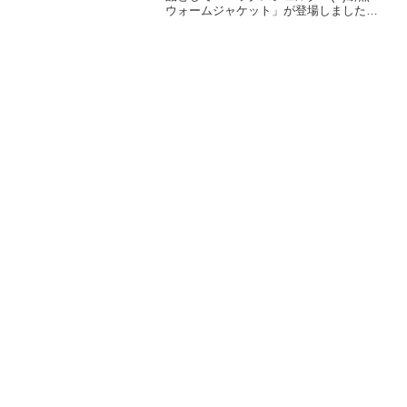
ウォームジャケット」が登場しました。
外部からの冷気の影響を受けにくい断熱
素材XShelter（エックスシェルター）断
熱αを採用したウォームジャケットで、袖
口からの冷気が入りにくい二重袖仕様で
す。詳細をレビューします。