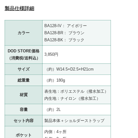
製品仕様詳細
BA128-IV： アイボリー
カラー
BA128-BR： ブラウン
BA128-BK： ブラック
DOD STORE価格
3,850円
（消費税/送料込）
サイズ
（約）W14.5×D2.5×H21cm
総重量
（約）180g
表生地：ポリエステル（撥水加工）
材質
内生地：ナイロン（撥水加工）
容量
（約）2L
セット内容
製品本体＋ショルダーストラップ
内側：4ヶ所
ポケット