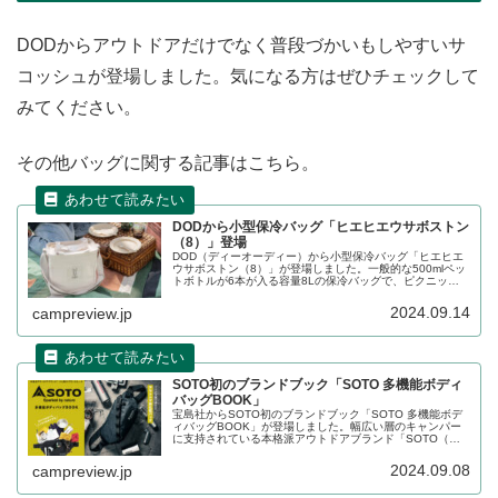
DODからアウトドアだけでなく普段づかいもしやすいサ
コッシュが登場しました。気になる方はぜひチェックして
みてください。
その他バッグに関する記事はこちら。
DODから小型保冷バッグ「ヒエヒエウサボストン
（8）」登場
DOD（ディーオーディー）から小型保冷バッグ「ヒエヒエ
ウサボストン（8）」が登場しました。一般的な500mlペッ
トボトルが6本が入る容量8Lの保冷バッグで、ピクニック
やキャンプはもちろん、普段の買い物やお出かけにも便利
なアイテムです。詳細をレビューします。
2024.09.14
campreview.jp
SOTO初のブランドブック「SOTO 多機能ボディ
バッグBOOK」
宝島社からSOTO初のブランドブック「SOTO 多機能ボデ
ィバッグBOOK」が登場しました。幅広い層のキャンパー
に支持されている本格派アウトドアブランド「SOTO（ソ
ト）」のブランドムックで、デザインはもちろん、機能性
にもとことんこだわったボディバッグです。詳細をレビュ
2024.09.08
campreview.jp
ーします。