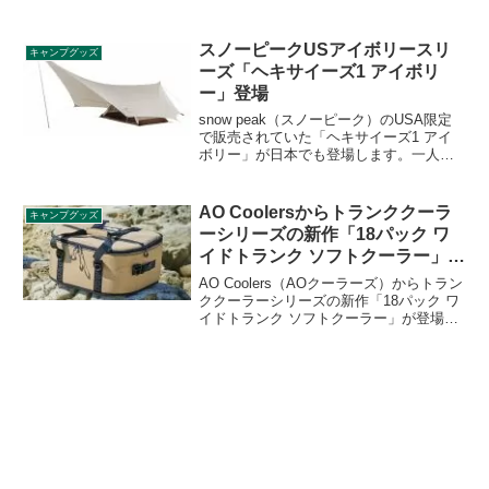
製品価格を改定することを発表しまし
た。対象はスリーピングバッグやアクセ
サリー製品で、新価格は2022年9月16日よ
スノーピークUSアイボリースリ
キャンプグッズ
り適用されます。詳細をレビューしま
ーズ「ヘキサイーズ1 アイボリ
す。
ー」登場
snow peak（スノーピーク）のUSA限定
で販売されていた「ヘキサイーズ1 アイ
ボリー」が日本でも登場します。一人の
時間を贅沢に過ごす、ソロキャンパーの
ための快適ソロテントのアイボリーカラ
ーバージョンです。詳細をレビューしま
AO Coolersからトランククーラ
キャンプグッズ
す。
ーシリーズの新作「18パック ワ
イドトランク ソフトクーラー」登
場
AO Coolers（AOクーラーズ）からトラン
ククーラーシリーズの新作「18パック ワ
イドトランク ソフトクーラー」が登場し
ました。高さを落としてあり底が広く作
られているので、中身を探しやすく、取
り出しが簡単なクーラーです。詳細をレ
ビューします。