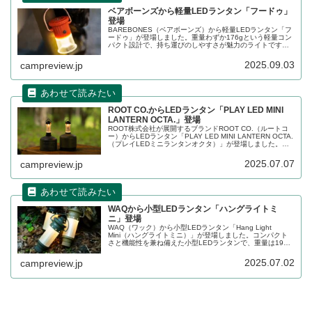
ベアボーンズから軽量LEDランタン「フードゥ」
登場
BAREBONES（ベアボーンズ）から軽量LEDランタン「フ
ードゥ」が登場しました。重量わずか176gという軽量コン
パクト設計で、持ち運びのしやすさが魅力のライトです。
ランタンモード、懐中電灯モード、そして両方を同時に使
えるモードという、3つの多用途な照明モードを搭載してい
2025.09.03
campreview.jp
ます。詳細をレビューします。
ROOT CO.からLEDランタン「PLAY LED MINI
LANTERN OCTA.」登場
ROOT株式会社が展開するブランドROOT CO.（ルートコ
ー）からLEDランタン「PLAY LED MINI LANTERN OCTA.
（プレイLEDミニランタンオクタ）」が登場しました。ポ
ータブルハブバッテリー「OD CANISTER BATTERY」と
アタッチメント可能なオリジナルデザインのコンパクト
2025.07.07
campreview.jp
LEDランタンです。詳細をレビューします。
WAQから小型LEDランタン「ハングライトミ
ニ」登場
WAQ（ワック）から小型LEDランタン「Hang Light
Mini（ハングライトミニ）」が登場しました。コンパクト
さと機能性を兼ね備えた小型LEDランタンで、重量は195g
と軽量なため、キャンプサイトを照らすだけではなく様々
な使い方が可能です。詳細をレビューします。
2025.07.02
campreview.jp