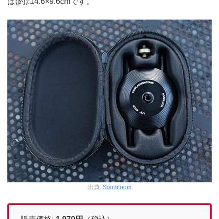
は(約):14.6×9.6cmです。
出典:
Soomloom