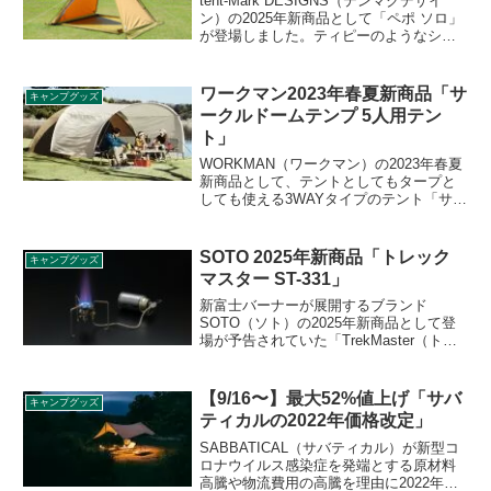
tent-Mark DESIGNS（テンマクデザイ
ン）の2025年新商品として「ペポ ソロ」
が登場しました。ティピーのようなシル
エットと独特な設営スタイルが特徴のテ
ントで、1〜2人で使うのがちょうどいい
サイズ感です。詳細をレビューします。
ワークマン2023年春夏新商品「サ
キャンプグッズ
ークルドームテンプ 5人用テン
ト」
WORKMAN（ワークマン）の2023年春夏
新商品として、テントとしてもタープと
しても使える3WAYタイプのテント「サー
クルドームテンプ 5人用テント」が登場
します。Web限定で2023年4月上旬頃発売
予定です。詳細をレビューします。
SOTO 2025年新商品「トレック
キャンプグッズ
マスター ST-331」
新富士バーナーが展開するブランド
SOTO（ソト）の2025年新商品として登
場が予告されていた「TrekMaster（トレ
ックマスター） ST-331」が登場しまし
た。ムダを削ぎ落とした軽量、コンパク
トな山岳向け分離型ストーブで、ドロッ
【9/16〜】最大52%値上げ「サバ
キャンプグッズ
プダウンによる火力低下が起きにくく、
ティカルの2022年価格改定」
安定した火力で使うことができます。詳
細をレビューします。
SABBATICAL（サバティカル）が新型コ
ロナウイルス感染症を発端とする原材料
高騰や物流費用の高騰を理由に2022年の