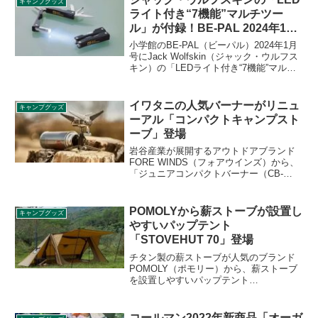
キャンプグッズ
ライト付き“7機能”マルチツー
ル」が付録！BE-PAL 2024年1月
号
小学館のBE-PAL（ビーパル）2024年1月
号にJack Wolfskin（ジャック・ウルフス
キン）の「LEDライト付き“7機能”マルチ
ツール」が付録として付きます。プライ
ヤーやミニノコギリ、缶切り、LEDライ
トなど7つの機能を搭載したマルチツール
イワタニの人気バーナーがリニュ
キャンプグッズ
です。詳細をレビューします。
ーアル「コンパクトキャンプスト
ーブ」登場
岩谷産業が展開するアウトドアブランド
FORE WINDS（フォアウインズ）から、
「ジュニアコンパクトバーナー（CB-
JCB）」のリニューアル製品として
「COMPACT CAMP STOVE（コンパク
トキャンプストーブ）（FW-CS01-
POMOLYから薪ストーブが設置し
キャンプグッズ
JP）」が登場します。詳細をレビューし
やすいパップテント
ます。
「STOVEHUT 70」登場
チタン製の薪ストーブが人気のブランド
POMOLY（ポモリー）から、薪ストーブ
を設置しやすいパップテント
「STOVEHUT 70（ストーブハット
70）」が登場しました。煙突穴があらか
じめついているパップテントです。詳細
コールマン2022年新商品「オーガ