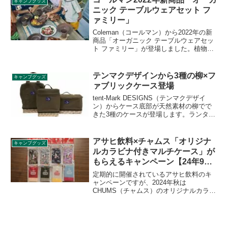
キャンプグッズ
をレビューします。
ニック テーブルウェアセット フ
ァミリー」
Coleman（コールマン）から2022年の新
商品「オーガニック テーブルウェアセッ
ト ファミリー」が登場しました。植物由
来の素材を50％以上使用したアウトドア
食器セットで、つるして食器をそのまま
かわかせるメッシュケース付きです。詳
テンマクデザインから3種の柳×フ
キャンプグッズ
細をレビューします。
ァブリックケース登場
tent-Mark DESIGNS（テンマクデザイ
ン）からケース底部が天然素材の柳でで
きた3種のケースが登場します。ランタン
ケース、ワインケース、ギアケースと、
収納するものに合わせた専用設計になっ
ているため、安心して収納できます。詳
アサヒ飲料×チャムス「オリジナ
キャンプグッズ
細をレビューします。
ルカラビナ付きマルチケース」が
もらえるキャンペーン【24年9
月〜】
定期的に開催されているアサヒ飲料のキ
ャンペーンですが、2024年秋は
CHUMS（チャムス）のオリジナルカラビ
ナ付きマルチケース（全8種）がもらえる
キャンペーンが開催されています。アサ
ヒ飲料の対象商品購入でもらえるキャン
ペーンです。詳細をレビューします。