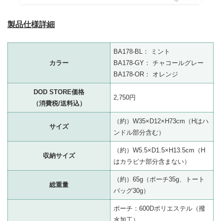
製品仕様詳細
BA178-BL： ミント
カラー
BA178-GY： チャコールグレー
BA178-OR： オレンジ
DOD STORE価格
2,750円
（消費税/送料込）
（約）W35×D12×H73cm（Hはハ
サイズ
ンドル部分含む）
（約）W5.5×D1.5×H13.5cm（H
収納サイズ
はカラビナ部分含まない）
（約）65g（ポーチ35g、トート
総重量
バッグ30g）
ポーチ：600Dポリエステル（撥
水加工）