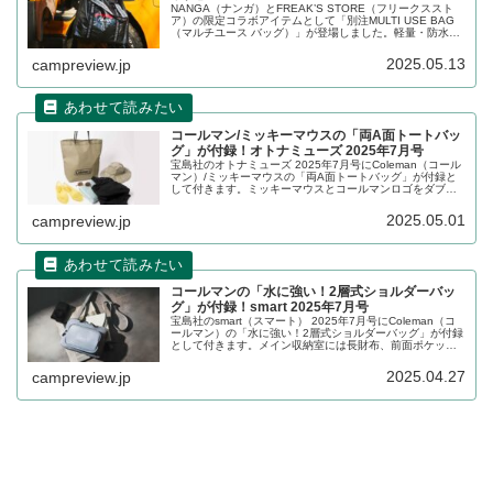
NANGA（ナンガ）とFREAK’S STORE（フリークススト
ア）の限定コラボアイテムとして「別注MULTI USE BAG
（マルチユース バッグ）」が登場しました。軽量・防水・
大容量が特徴のマルチユースバッグで、買い物をしたり、
洗濯物を入れたり、キャンプやビーチへ出かけたりすると
2025.05.13
campreview.jp
きに最適です。詳細をレビューします。
コールマン/ミッキーマウスの「両A面トートバッ
グ」が付録！オトナミューズ 2025年7月号
宝島社のオトナミューズ 2025年7月号にColeman（コール
マン）/ミッキーマウスの「両A面トートバッグ」が付録と
して付きます。ミッキーマウスとコールマンロゴをダブル
であしらった大容量トートバッグで、本体生地は丈夫なリ
ップストップ素材を採用しています。詳細をレビューしま
2025.05.01
campreview.jp
す。
コールマンの「水に強い！2層式ショルダーバッ
グ」が付録！smart 2025年7月号
宝島社のsmart（スマート） 2025年7月号にColeman（コ
ールマン）の「水に強い！2層式ショルダーバッグ」が付録
として付きます。メイン収納室には長財布、前面ポケット
にはスマートフォンがぴったり収まり、荷物が少ない人な
らこれひとつで身軽にお出かけができます。詳細をレビュ
2025.04.27
campreview.jp
ーします。