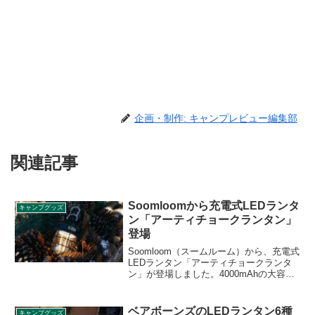
企画・制作: キャンプレビュー編集部
関連記事
Soomloomから充電式LEDランタ
キャンプグッズ
ン「アーティチョークランタン」
登場
Soomloom（スームルーム）から、充電式
LEDランタン「アーティチョークランタ
ン」が登場しました。4000mAhの大容量
バッテリーを搭載しており、連続点灯時
間はハイパワーで4時間、ローパワーで80
時間まで使うことができます。詳細をレ
ベアボーンズのLEDランタン6種
キャンプグッズ