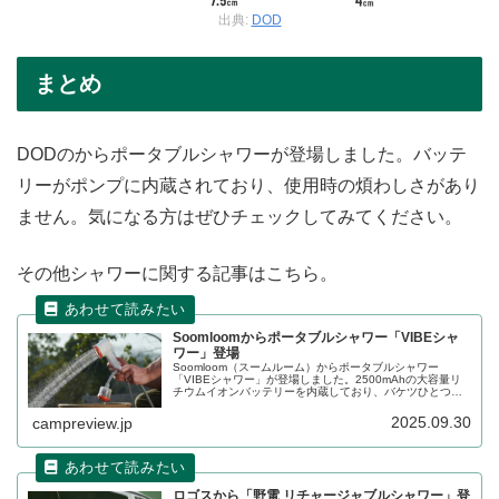
出典:
DOD
まとめ
DODのからポータブルシャワーが登場しました。バッテ
リーがポンプに内蔵されており、使用時の煩わしさがあり
ません。気になる方はぜひチェックしてみてください。
その他シャワーに関する記事はこちら。
Soomloomからポータブルシャワー「VIBEシャ
ワー」登場
Soomloom（スームルーム）からポータブルシャワー
「VIBEシャワー」が登場しました。2500mAhの大容量リ
チウムイオンバッテリーを内蔵しており、バケツひとつで
どこでも手軽にシャワーが使えます。LEDライト機能も搭
載しており、2段階で明るさを切り替えられます。詳細をレ
2025.09.30
campreview.jp
ビューします。
ロゴスから「野電 リチャージャブルシャワー」登