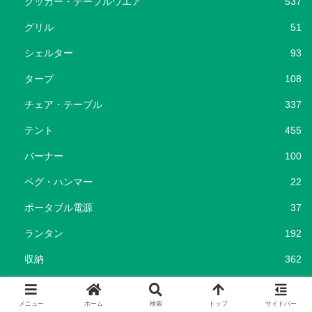
クッカー・テーブルウエア
537
グリル
51
シェルター
93
タープ
108
チェア・テーブル
337
テント
455
バーナー
100
ペグ・ハンマー
22
ポータブル電源
37
ランタン
192
収納
362
寝袋・コット
215
メニュー
ホーム
検索
トップ
サイドバー
暖房器具
116