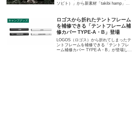
ソビト）」から新素材「takibi hamp」を
使用した新製品6種が2022年4月下旬から
販売されます。先行して2月3日から予約
販売が始まります。詳細をレビューしま
ロゴスから折れたテントフレーム
キャンプグッズ
す。
を補修できる「テントフレーム補
修カバー TYPE-A・B」登場
LOGOS（ロゴス）から折れてしまったテ
ントフレームを補修できる「テントフレ
ーム補修カバー TYPE-A・B」が登場しま
した。応急処置として使えるアイテム
で、フレームのサイズに合わせて2種類か
ら選択できます。詳細をレビューしま
す。