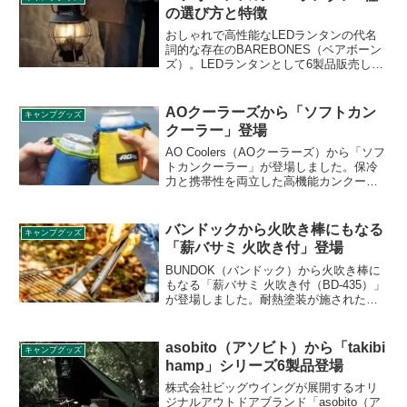
ビューします。
の選び方と特徴
おしゃれで高性能なLEDランタンの代名
詞的な存在のBAREBONES（ベアボーン
ズ）。LEDランタンとして6製品販売して
いますが、それぞれ明るさや連続点灯時
間、使える電池の種別などに違いがあり
ます。各製品の特徴と選び方をレビュー
AOクーラーズから「ソフトカン
キャンプグッズ
します。
クーラー」登場
AO Coolers（AOクーラーズ）から「ソフ
トカンクーラー」が登場しました。保冷
力と携帯性を両立した高機能カンクーラ
ーで、缶の形状、携帯性に合わせた3層構
造で1時間12℃以下の保冷効力を発揮しま
す。350ml缶だけでなく、コンビニコーヒ
バンドックから火吹き棒にもなる
キャンプグッズ
ーSサイズにも対応します。詳細をレビュ
「薪バサミ 火吹き付」登場
ーします。
BUNDOK（バンドック）から火吹き棒に
もなる「薪バサミ 火吹き付（BD-435）」
が登場しました。耐熱塗装が施された丈
夫なスチール製薪バサミで、先端には火
吹き穴付きで火力の調節もできるマルチ
なトングです。詳細をレビューします。
asobito（アソビト）から「takibi
キャンプグッズ
hamp」シリーズ6製品登場
株式会社ビッグウイングが展開するオリ
ジナルアウトドアブランド「asobito（ア