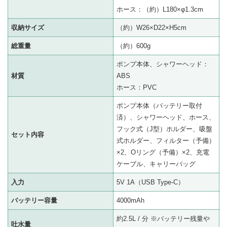
ホース：（約）L180×φ1.3cm
収納サイズ
（約）W26×D22×H5cm
総重量
（約）600g
ポンプ本体、シャワーヘッド：
材質
ABS
ホース：PVC
ポンプ本体（バッテリー取付
済）、シャワーヘッド、ホース、
フック式（J型）ホルダー、吸盤
セット内容
式ホルダー、フィルター（予備）
×2、Oリング（予備）×2、充電
ケーブル、キャリーバッグ
入力
5V 1A（USB Type-C）
バッテリー容量
4000mAh
約2.5L / 分 ※バッテリー残量や
吐水量