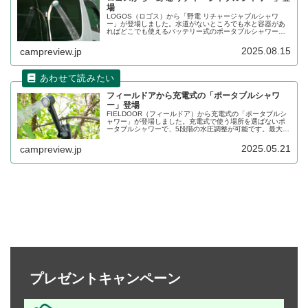
場
LOGOS（ロゴス）から「野電 リチャージャブルシャワ
ー」が登場しました。水道がないところでも水と容器があ
ればどこでも使えるバッテリー式のポータブルシャワー
で、海水浴やサーフィン、ちょっとした洗浄などアウトド
アで幅広く活躍します。詳細をレビューします。
2025.08.15
campreview.jp
フィールドアから充電式の「ポータブルシャワ
ー」登場
FIELDOOR（フィールドア）から充電式の「ポータブルシ
ャワー」が登場しました。充電式で使う場所を選ばないポ
ータブルシャワーで、5段階の水圧調整が可能です。最大水
圧は6L/分で約80分、最小水圧は2.8L/分で約180分連続使
用できます。詳細をレビューします。
2025.05.21
campreview.jp
プレゼントキャンペーン